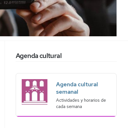
ayuda
Relación
de
de
salas
solicitudes
Impreso
presentadas
de
pagos
a
Actividades
personal
subvencionadas
Impreso
Histórico
de
de
Agenda cultural
pagos
ayudas
a
colectivos
Premios
consumo
responsables
Agenda cultural
semanal
Actividades y horarios de
cada semana