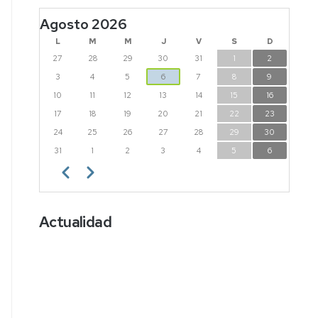
Agosto 2026
L
M
M
J
V
S
D
27
28
29
30
31
1
2
3
4
5
6
7
8
9
10
11
12
13
14
15
16
17
18
19
20
21
22
23
24
25
26
27
28
29
30
31
1
2
3
4
5
6
Paginación
Anterior
Siguiente
Actualidad