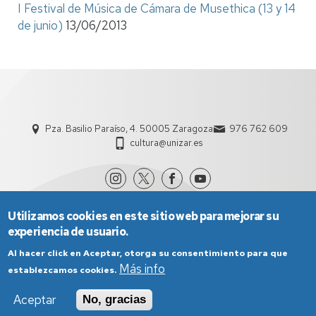
I Festival de Música de Cámara de Musethica (13 y 14
de junio)
13/06/2013
Pza. Basilio Paraíso, 4. 50005 Zaragoza
976 762 609
cultura@unizar.es
Utilizamos cookies en este sitio web para mejorar su
experiencia de usuario.
Al hacer click en Aceptar, otorga su consentimiento para que
Más info
establezcamos cookies.
Aviso Legal
Condiciones generales de uso
Aceptar
No, gracias
Política de Privacidad
Política de Cookies