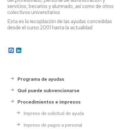
del profesorado, personal de administración y
servicios, becarios y alumnado, así como de otros
colectivos universitarios
Esta es la recopilación de las ayudas concedidas
desde el curso 2001 hasta la actualidad
Facebook
LinkedIn
Programa de ayudas
MENÚ
PRINCIPAL
Qué puede subvencionarse
Procedimientos e impresos
Impreso de solicitud de ayuda
Impreso de pagos a personal