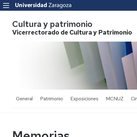
Cultura y patrimonio
Vicerrectorado de Cultura y Patrimonio
General
Patrimonio
Exposiciones
MCNUZ
Ci
Presentación
Las
ESPACIO
El
Ci
colecciones
CAJAL
Museo
'L
de
Bu
Oficinas
la
Est
Exposición
Premio
Memorias
UZ
actual
Odón
Directorio