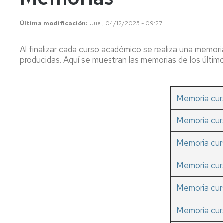
salas
de
Ci
Patrimonio
Goya
Buen
Au
Lista
Última modificación
Jue , 04/12/2025 - 09:27
histórico-
y
de
de
artístico
Saura
ci
correo
Al finalizar cada curso académico se realiza una memori
producidas. Aquí se muestran las memorias de los últim
Patrimonio
Exposición
Ci
Becas
científico-
actual
Ce
de
técnico
sala
colaboración
África
'L
Memoria cu
Ibarra
Colecciones
de
Calidad
Ciencias
me
Naturales
Histórico
Ci
Memoria cu
Actividades
de
de
en
exposiciones
ci
Solicitud
cartel
Memoria cu
do
de
imágenes
Visitas
Actividades
Memoria cu
guiadas
Ci
realizadas
'V
Memoria cu
en
Memorias
Fi
anuales
Memoria cur
Ot