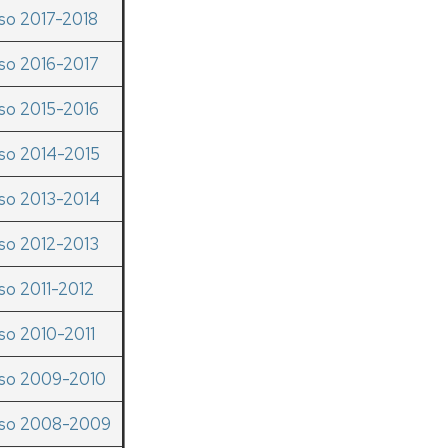
ertas
so 2017-2018
nematográficas
Museo
de
so 2016-2017
Ciencias
rtamen
naturales
ternacional
so 2015-2016
deominuto
so 2014-2015
so 2013-2014
so 2012-2013
so 2011-2012
so 2010-2011
rso 2009-2010
rso 2008-2009