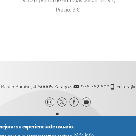
19.30 h. (venta de entradas desde las 19h)
Precio: 3 €
 Basilio Paraíso, 4. 50005 Zaragoza
976 762 609
cultura@u
mejorar su experiencia de usuario.
Más info