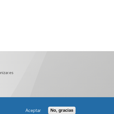
nizar.es
Aceptar
No, gracias