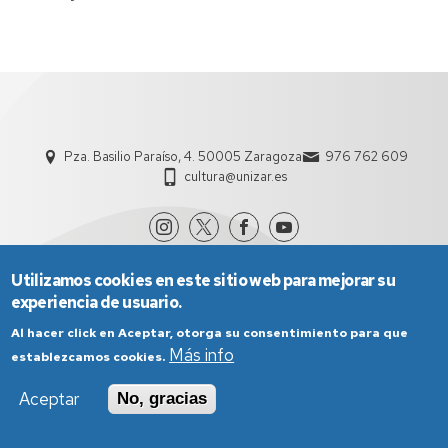
Pza. Basilio Paraíso, 4. 50005 Zaragoza
976 762 609
cultura@unizar.es
Utilizamos cookies en este sitio web para mejorar su
experiencia de usuario.
Al hacer click en Aceptar, otorga su consentimiento para que
Más info
establezcamos cookies.
Aviso Legal
Condiciones generales de uso
Aceptar
No, gracias
Política de Privacidad
Política de Cookies
Política de Accesibilidad