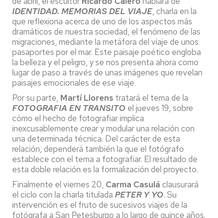
de abril, el escultor
Ricardo Calero
hablará de
IDENTIDAD. MEMORIAS DEL VIAJE
, charla en la
que reflexiona acerca de uno de los aspectos más
dramáticos de nuestra sociedad, el fenómeno de las
migraciones, mediante la metáfora del viaje de unos
pasaportes por el mar. Este paisaje poético engloba
la belleza y el peligro, y se nos presenta ahora como
lugar de paso a través de unas imágenes que revelan
paisajes emocionales de ese viaje.
Por su parte,
Martí Llorens
tratará el tema de la
FOTOGRAFIA EN TRANSITO
el jueves 19, sobre
cómo el hecho de fotografiar implica
inexcusablemente crear y modular una relación con
una determinada técnica. Del carácter de esta
relación, dependerá también la que el fotógrafo
establece con el tema a fotografiar. El resultado de
esta doble relación es la formalización del proyecto.
Finalmente el viernes 20,
Carma Casulá
clausurará
el ciclo con la charla titulada
PETER Y YO
. Su
intervención es el fruto de sucesivos viajes de la
fotógrafa a San Petesburgo a lo largo de quince años.