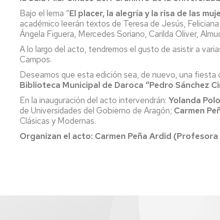
Bajo el lema “
El placer, la alegría y la risa de las muj
académico leerán textos de Teresa de Jesús, Feliciana
Ángela Figuera, Mercedes Soriano, Carilda Oliver, Almud
A lo largo del acto, tendremos el gusto de asistir a va
Campos.
Deseamos que esta edición sea, de nuevo, una fiesta de
Biblioteca Municipal de Daroca “Pedro Sánchez Ci
En la inauguración del acto intervendrán:
Yolanda Pol
de Universidades del Gobierno de Aragón;
Carmen Peñ
Clásicas y Modernas.
Organizan el acto: Carmen Peña Ardid (Profesora 