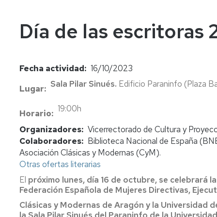
In
Vi
Día de las escritoras 
Fecha actividad
16/10/2023
Sala Pilar Sinués.
Edificio Paraninfo (Plaza Ba
Lugar
19:00h
Horario
Organizadores
Vicerrectorado de Cultura y Proyecc
Colaboradores
Biblioteca Nacional de España (BNE)
Asociación Clásicas y Modernas (CyM).
Otras ofertas literarias
El
próximo lunes, día 16 de octubre, se celebrará la
Federación Española de Mujeres Directivas, Ejecut
Clásicas y Modernas de Aragón y la Universidad d
la Sala Pilar Sinués del Paraninfo de la Universida