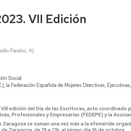
naturales
ternacional
deominuto
2023. VII Edición
silio Paraíso, 4)
ión Social
, la Federación Española de Mujeres Directivas, Ejecutivas
 VIII edición del Día de las Escritoras, acto coordinado 
ivas, Profesionales y Empresarias (FEDEPE) y la Asoci
e Zaragoza se suman una vez más a la efeméride organi
d de Zaragoza, de 19 a 21h. el mismo día 16 de octubre.