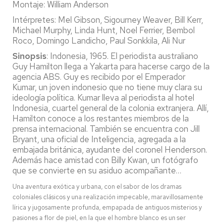
Montaje: William Anderson
Intérpretes: Mel Gibson, Sigourney Weaver, Bill Kerr,
Michael Murphy, Linda Hunt, Noel Ferrier, Bembol
Roco, Domingo Landicho, Paul Sonkkila, Ali Nur
Sinopsis
: Indonesia, 1965. El periodista australiano
Guy Hamilton llega a Yakarta para hacerse cargo de la
agencia ABS. Guy es recibido por el Emperador
Kumar, un joven indonesio que no tiene muy clara su
ideología política. Kumar lleva al periodista al hotel
Indonesia, cuartel general de la colonia extranjera. Allí,
Hamilton conoce a los restantes miembros de la
prensa internacional. También se encuentra con Jill
Bryant, una oficial de Inteligencia, agregada a la
embajada británica, ayudante del coronel Henderson.
Además hace amistad con Billy Kwan, un fotógrafo
que se convierte en su asiduo acompañante…
Una aventura exótica y urbana, con el sabor de los dramas
coloniales clásicos y una realización impecable, maravillosamente
lírica y jugosamente profunda, empapada de antiguos misterios y
pasiones a flor de piel, en la que el hombre blanco es un ser