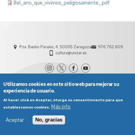
8el_ano_que_vivimos_peligrosamente_.pdf
Pza. Basilio Paraíso, 4. 50005 Zaragoza
976 762 609
cultura@unizar.es
Utilizamos cookies en este sitio web para mejorar su
experiencia de usuario.
Al hacer click en Aceptar, otorga su consentimiento para que
Más info
establezcamos cookies.
Aviso Legal
Condiciones generales de uso
Aceptar
No, gracias
Política de Privacidad
Política de Cookies
Política de Accesibilidad