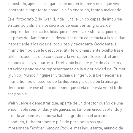
impostado, ajeno a un lugar al que no pertenece y en el que vive
ignorante e impotente como un niño engreído, fatuo y malcriado.
Es el fotógrafo Billy Kwan (Linda Hunt) el único capaz de imbuirse
en cuerpo y alma en los secretos de esas tierras ignotas, de
comprender los ocultos hilos que mueven la existencia, quien guía
los pasos de Hamilton en el despertar de su conciencia a la realidad
inapreciable a los ojos del orgulloso y decadente Occidente, al
mismo tiempo que le descubre, titiritero omnisciente oculto tras el
telón, las puertas que conducen a la verdadera felicidad: el amor
incondicional y sin barreras. Es el sabio humilde y lúcido al que los
atrevidos y engreídos representantes de la superioridad del Primer
(y único) Mundo ningunean y tachan de ingenuo, si bien encarna al
mismo tiempo el ascenso de las ilusiones y la caída en la amarga
decepción de ese último idealismo que creía que esta vez sí todo
era posible.
Weir vuelve a demostrar que, aparte de un director dueño de una
encomiable sensibilidad y elegancia, es también único captando y
creado ambientes, como ya había logrado con el onirismo
hipnótico, turbadoramente plácido pero pegajoso que
impregnaba
Picnic en Hanging Rock
, el más inquietante, anuncio de