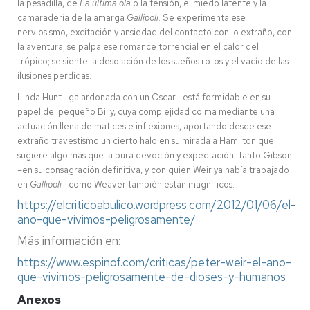
la pesadilla, de
La última ola
o la tensión, el miedo latente y la
camaradería de la amarga
Gallipoli
. Se experimenta ese
nerviosismo, excitación y ansiedad del contacto con lo extraño, con
la aventura; se palpa ese romance torrencial en el calor del
trópico; se siente la desolación de los sueños rotos y el vacío de las
ilusiones perdidas.
Linda Hunt –galardonada con un Oscar– está formidable en su
papel del pequeño Billy, cuya complejidad colma mediante una
actuación llena de matices e inflexiones, aportando desde ese
extraño travestismo un cierto halo en su mirada a Hamilton que
sugiere algo más que la pura devoción y expectación. Tanto Gibson
–en su consagración definitiva, y con quien Weir ya había trabajado
en
Gallipoli
– como Weaver también están magníficos.
https://elcriticoabulico.wordpress.com/2012/01/06/el-
ano-que-vivimos-peligrosamente/
Más información en:
https://www.espinof.com/criticas/peter-weir-el-ano-
que-vivimos-peligrosamente-de-dioses-y-humanos
Anexos