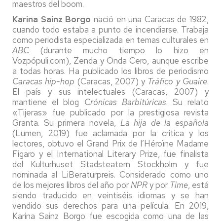
maestros del boom.
Karina Sainz Borgo
nació en una Caracas de 1982,
cuando todo estaba a punto de incendiarse. Trabaja
como periodista especializada en temas culturales en
ABC
(durante mucho tiempo lo hizo en
Vozpópuli.com), Zenda y Onda Cero, aunque escribe
a todas horas. Ha publicado los libros de periodismo
Caracas hip-hop
(Caracas, 2007) y
Tráfico y Guaire
.
El país y sus intelectuales (Caracas, 2007) y
mantiene el blog
Crónicas Barbitúricas
. Su relato
«Tijeras» fue publicado por la prestigiosa revista
Granta. Su primera novela,
La hija de la española
(Lumen, 2019) fue aclamada por la crítica y los
lectores, obtuvo el Grand Prix de l’Héroïne Madame
Figaro y el International Literary Prize, fue finalista
del Kulturhuset Stadsteatern Stockholm y fue
nominada al LiBeraturpreis. Considerado como uno
de los mejores libros del año por
NPR
y por
Time
, está
siendo traducido en veintiséis idiomas y se han
vendido sus derechos para una película. En 2019,
Karina Sainz Borgo fue escogida como una de las