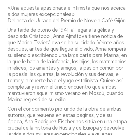
«Una apuesta apasionada e intimista que nos acerca
a dos mujeres excepcionales».
Del acta del Jurado del Premio de Novela Café Gijón
Una tarde de otoño de 1941, al llegar a la gélida y
desolada Chístopol, Anna Ajmátova tiene noticia de
que Marina Tsvietáieva se ha suicidado. Veinte años
después, antes de que llegue el olvido, Anna romperá
su silencio escribiendo una larga carta para Marina, en
la que le habla de la infancia, los hijos, los matrimonios
infelices, los amantes y amigos, la pasión común por
la poesía, las guerras, la revolución y sus derivas, el
terror y la muerte bajo el yugo estalinista. Quiere así
completar y revivir el único encuentro que ambas
mantuvieron aquel mismo verano en Moscú, cuando
Marina regresó de su exilio.
Con el conocimiento profundo de la obra de ambas
autoras, que resuena en estas páginas, y de su
época, Ana Rodríguez Fischer nos sitúa en una etapa
crucial de la historia de Rusia y de Europa y devuelve
la vida a dos mujeres excepcionales y a quienes