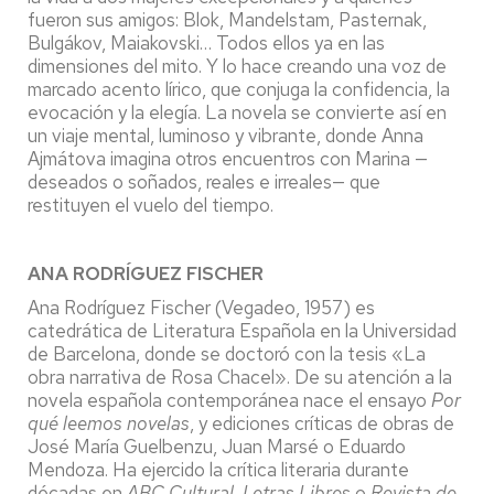
fueron sus amigos: Blok, Mandelstam, Pasternak,
Bulgákov, Maiakovski… Todos ellos ya en las
dimensiones del mito. Y lo hace creando una voz de
marcado acento lírico, que conjuga la confidencia, la
evocación y la elegía. La novela se convierte así en
un viaje mental, luminoso y vibrante, donde Anna
Ajmátova imagina otros encuentros con Marina —
deseados o soñados, reales e irreales— que
restituyen el vuelo del tiempo.
ANA RODRÍGUEZ FISCHER
Ana Rodríguez Fischer (Vegadeo, 1957) es
catedrática de Literatura Española en la Universidad
de Barcelona, donde se doctoró con la tesis «La
obra narrativa de Rosa Chacel». De su atención a la
novela española contemporánea nace el ensayo
Por
qué leemos novelas
, y ediciones críticas de obras de
José María Guelbenzu, Juan Marsé o Eduardo
Mendoza. Ha ejercido la crítica literaria durante
décadas en
ABC Cultural
,
Letras Libres
o
Revista de