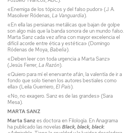
«Enemiga de los tópicos y del falso pudor» (J. A.
Masoliver Ródenas,
La Vanguardia
).
«En ella las persianas metálicas que bajan de golpe
son algo más que la banda sonora de un mundo falso.
Marta Sanz cada vez afina con mayor excelencia el
difícil acorde entre ética y estética» (Domingo
Ródenas de Moya,
Babelia
).
«Deben leer con toda urgencia a Marta Sanz»
(Jesús Ferrer,
La Razón
).
«Quiero para mí el enervante afán, la valentía de ir a
fondo que solo tienen los autores bestiales como
ella» (Leila Guerriero,
El País
).
«No, no exagero. Sanz es de las grandes» (Sara
Mesa).
MARTA SANZ
Marta Sanz
es doctora en Filología. En Anagrama
ha publicado las novelas
Black, black, black
:
«Admirable. Tiene la crueldad y la lucidez desoladora