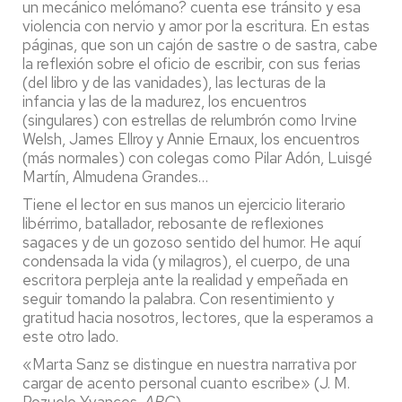
un mecánico melómano? cuenta ese tránsito y esa
violencia con nervio y amor por la escritura. En estas
páginas, que son un cajón de sastre o de sastra, cabe
la reflexión sobre el oficio de escribir, con sus ferias
(del libro y de las vanidades), las lecturas de la
infancia y las de la madurez, los encuentros
(singulares) con estrellas de relumbrón como Irvine
Welsh, James Ellroy y Annie Ernaux, los encuentros
(más normales) con colegas como Pilar Adón, Luisgé
Martín, Almudena Grandes…
Tiene el lector en sus manos un ejercicio literario
libérrimo, batallador, rebosante de reflexiones
sagaces y de un gozoso sentido del humor. He aquí
condensada la vida (y milagros), el cuerpo, de una
escritora perpleja ante la realidad y empeñada en
seguir tomando la palabra. Con resentimiento y
gratitud hacia nosotros, lectores, que la esperamos a
este otro lado.
«Marta Sanz se distingue en nuestra narrativa por
cargar de acento personal cuanto escribe» (J. M.
Pozuelo Yvancos,
ABC
).