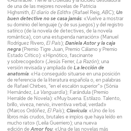
de una de las mejores novelas de Patricia
Highsmith,
El diario de Edith
» (Rafael Reig,
ABC
);
Un
buen detective no se casa jamás
: «Vuelve a mostrar
su dominio del lenguaje (y de sus juegos) y del registro
satírico (de la novela de detectives, de la novela
romántica), con una estupenda narración» (Manuel
Rodríguez Rivero,
El País
);
Daniela Astor y la caja
negra
(Premio Tigre Juan, Premio Cálamo y Premio
Estado Crítico): «Hipnótico, fascinante
y sobrecogedor» (Jesús Ferrer,
La Razón
); una
versión revisada y ampliada de
La lección de
anatomía
: «Ha conseguido situarse en una posición
de referencia de la literatura española o, en palabras
de Rafael Chirbes, “en el escalón superior”» (Sònia
Hernández,
La Vanguardia
); Farándula (Premio
Herralde de Novela): «Muy buena. Estilazo. Talento,
brillo, viveza, nervio, inventiva verbal, verdad»
(Marcos Ordóñez,
El País
);
Clavícula
: «Uno de los
libros más crudos, brutales e impíos que haya leído en
mucho rato» (Leila Guerriero); una nueva
edición de
Amor fou
: «Una de las novelas más