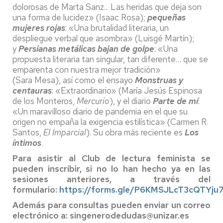
dolorosas de Marta Sanz... Las heridas que deja son
una forma de lucidez» (Isaac Rosa);
pequeñas
mujeres rojas
: «Una brutalidad literaria, un
despliegue verbal que asombra» (Luisgé Martín);
y
Persianas metálicas bajan de golpe
: «Una
propuesta literaria tan singular, tan diferente… que se
emparenta con nuestra mejor tradición»
(Sara Mesa), así como el ensayo
Monstruas y
centauras
: «Extraordinario» (María Jesús Espinosa
de los Monteros,
Mercurio
), y el diario
Parte de mí
:
«Un maravilloso diario de pandemia en el que su
origen no empaña la exigencia estilística» (Carmen R.
Santos,
El Imparcial
). Su obra más reciente es
Los
íntimos
.
Para asistir al Club de lectura feminista se
pueden inscribir, si no lo han hecho ya en las
sesiones anteriores, a través del
formulario:
https://forms.gle/P6KMSJLcT3cQTYju
Además para consultas pueden enviar un correo
electrónico a: singenerodedudas@unizar.es