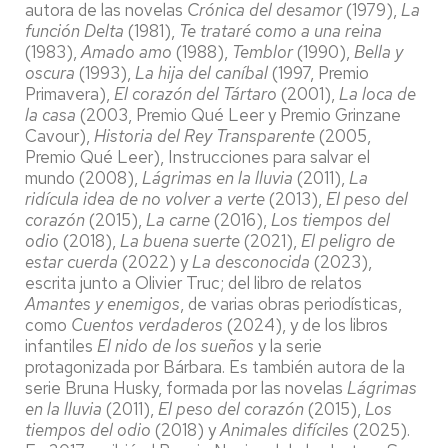
autora de las novelas
Crónica del desamor
(1979),
La
función Delta
(1981),
Te trataré como a una reina
(1983),
Amado amo
(1988),
Temblor
(1990),
Bella y
oscura
(1993),
La hija del caníbal
(1997, Premio
Primavera),
El corazón del Tártaro
(2001),
La loca de
la casa
(2003, Premio Qué Leer y Premio Grinzane
Cavour),
Historia del Rey Transparente
(2005,
Premio Qué Leer), Instrucciones para salvar el
mundo (2008),
Lágrimas en la lluvia
(2011),
La
ridícula idea de no volver a verte
(2013),
El peso del
corazón
(2015),
La carne
(2016),
Los tiempos del
odio
(2018),
La buena suerte
(2021),
El peligro de
estar cuerda
(2022) y
La desconocida
(2023),
escrita junto a Olivier Truc; del libro de relatos
Amantes y enemigos
, de varias obras periodísticas,
como
Cuentos verdaderos
(2024), y de los libros
infantiles
El nido de los sueños
y la serie
protagonizada por Bárbara. Es también autora de la
serie Bruna Husky, formada por las novelas
Lágrimas
en la lluvia
(2011),
El peso del corazón
(2015),
Los
tiempos del odio
(2018) y
Animales difíciles
(2025).