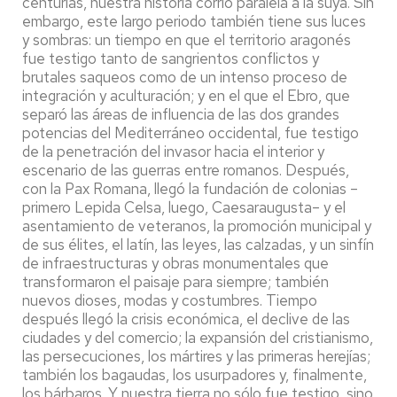
centurias, nuestra historia corrió paralela a la suya. Sin
embargo, este largo periodo también tiene sus luces
y sombras: un tiempo en que el territorio aragonés
fue testigo tanto de sangrientos conflictos y
brutales saqueos como de un intenso proceso de
integración y aculturación; y en el que el Ebro, que
separó las áreas de influencia de las dos grandes
potencias del Mediterráneo occidental, fue testigo
de la penetración del invasor hacia el interior y
escenario de las guerras entre romanos. Después,
con la Pax Romana, llegó la fundación de colonias –
primero Lepida Celsa, luego, Caesaraugusta– y el
asentamiento de veteranos, la promoción municipal y
de sus élites, el latín, las leyes, las calzadas, y un sinfín
de infraestructuras y obras monumentales que
transformaron el paisaje para siempre; también
nuevos dioses, modas y costumbres. Tiempo
después llegó la crisis económica, el declive de las
ciudades y del comercio; la expansión del cristianismo,
las persecuciones, los mártires y las primeras herejías;
también los bagaudas, los usurpadores y, finalmente,
los bárbaros. Y nuestra tierra no sólo fue testigo, sino