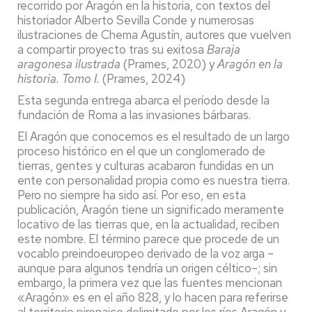
recorrido por Aragón en la historia, con textos del
historiador Alberto Sevilla Conde y numerosas
ilustraciones de Chema Agustín, autores que vuelven
a compartir proyecto tras su exitosa
Baraja
aragonesa ilustrada
(Prames, 2020) y
Aragón en la
historia. Tomo I.
(Prames, 2024)
Esta segunda entrega abarca el período desde la
fundación de Roma a las invasiones bárbaras.
El Aragón que conocemos es el resultado de un largo
proceso histórico en el que un conglomerado de
tierras, gentes y culturas acabaron fundidas en un
ente con personalidad propia como es nuestra tierra.
Pero no siempre ha sido así. Por eso, en esta
publicación, Aragón tiene un significado meramente
locativo de las tierras que, en la actualidad, reciben
este nombre. El término parece que procede de un
vocablo preindoeuropeo derivado de la voz arga –
aunque para algunos tendría un origen céltico–; sin
embargo, la primera vez que las fuentes mencionan
«Aragón» es en el año 828, y lo hacen para referirse
al territorio pirenaico delimitado por los ríos Aragón y