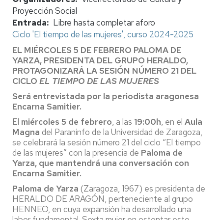
Proyección Social
Entrada
Libre hasta completar aforo
Ciclo 'El tiempo de las mujeres', curso 2024-2025
EL MIÉRCOLES 5 DE FEBRERO PALOMA DE
YARZA, PRESIDENTA DEL GRUPO HERALDO,
PROTAGONIZARÁ LA SESIÓN NÚMERO 21 DEL
CICLO
EL TIEMPO DE LAS MUJERES
Será entrevistada por la periodista aragonesa
Encarna Samitier.
El
miércoles 5 de febrero
, a las
19:00h
, en el
Aula
Magna
del Paraninfo de la Universidad de Zaragoza,
se celebrará la sesión número 21 del ciclo “El tiempo
de las mujeres” con la presencia de
Paloma de
Yarza, que mantendrá una conversación con
Encarna Samitier.
Paloma de Yarza
(Zaragoza, 1967) es presidenta de
HERALDO DE ARAGÓN, perteneciente al grupo
HENNEO, en cuya expansión ha desarrollado una
labor fundamental. Sexta mujer en ostentar este