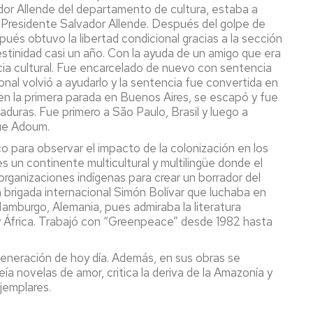
ador Allende del departamento de cultura, estaba a
l Presidente Salvador Allende. Después del golpe de
ués obtuvo la libertad condicional gracias a la sección
estinidad casi un año. Con la ayuda de un amigo que era
ncia cultural. Fue encarcelado de nuevo con sentencia
nal volvió a ayudarlo y la sentencia fue convertida en
 en la primera parada en Buenos Aires, se escapó y fue
duras. Fue primero a São Paulo, Brasil y luego a
que Adoum.
o para observar el impacto de la colonización en los
s un continente multicultural y multilingüe donde el
rganizaciones indígenas para crear un borrador del
la brigada internacional Simón Bolívar que luchaba en
Hamburgo, Alemania, pues admiraba la literatura
 y África. Trabajó con “Greenpeace” desde 1982 hasta
generación de hoy día. Además, en sus obras se
a novelas de amor, critica la deriva de la Amazonía y
jemplares.