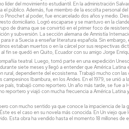
 líder del movimiento estudiantil. En la administración Salv
ra el público. Además, fue miembro de la escolta personal de
to Pinochet al poder, fue encarcelado dos años y medio. Desp
resto domiciliario. Logró escaparse y se mantuvo en la cland
grupo de drama que se convirtió en el primer foco de resiste
ición y subversión. La sección alemana de Amnistía Internacio
 para ir a Suecia a enseñar literatura española. Sin embargo,
inos estaban muertos o en la cárcel por sus respectivas dicta
y al fin se quedó en Quito, Ecuador con su amigo Jorge Enri
compañía teatral. Luego, tomó parte en una expedición Unesc
r durante siete meses y llegó a entender que América Latina e
n rural, dependiente del ecosistema. Trabajó mucho con las o
los campesinos Ibambura, en los Andes. En el 1979, se unió a 
se país, trabajó como reportero. Un año más tarde, se fue a 
omo reportero y viajó con mucha frecuencia a América Latina
pero con mucho sentido ya que conoce la impaciencia de la 
ste es el caso en su novela más conocida. En Un viejo que leí
ivido. Esta obra ha vendido hasta el momento 18 millones de e