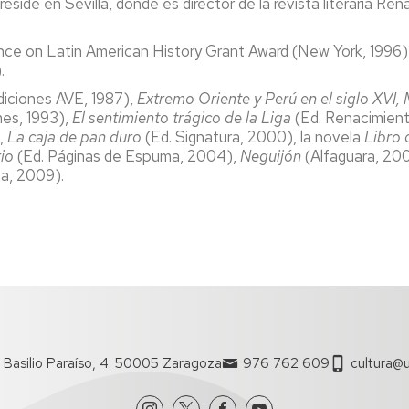
side en Sevilla, donde es director de la revista literaria Re
ce on Latin American History Grant Award (New York, 1996); 
.
diciones AVE, 1987),
Extremo Oriente y Perú en el siglo XVI, M
mes, 1993),
El sentimiento trágico de la Liga
(Ed. Renacimient
),
La caja de pan duro
(Ed. Signatura, 2000), la novela
Libro 
rio
(Ed. Páginas de Espuma, 2004),
Neguijón
(Alfaguara, 20
a, 2009).
 Basilio Paraíso, 4. 50005 Zaragoza
976 762 609
cultura@u