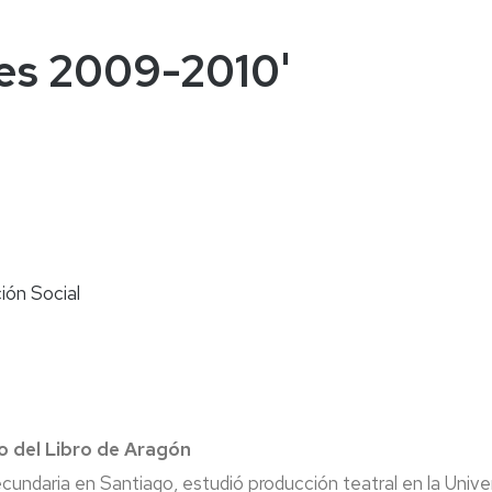
naturales
ternacional
deominuto
nes 2009-2010'
ión Social
o del Libro de Aragón
cundaria en Santiago, estudió producción teatral en la Univ