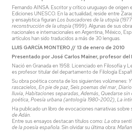
Fernando AINSA. Escritor y crítico uruguayo de origen
Ediciones UNESCO. En la actualidad, reside entre Zarago
y ensayística figuran
Los buscadores de la utopía
(1977
reconstrucción de la utopía
(1999). Algunas de sus obr
nacionales e internacionales en Argentina, México, Esp
artículos han sido traducidos a más de 30 lenguas.
LUIS GARCÍA MONTERO // 13 de enero de 2010
Presentado por José Carlos Mainer, profesor 
Nació en Granada en 1958. Licenciado en Filosofía y L
es profesor titular del departamento de Filología Esp
Su obra poética consta de los siguientes volúmenes:
Y
rascacielos
,
En pie de paz
,
Seis poemas del mar
,
Diari
lluvia
,
Habitaciones separadas
,
Además
,
Quedarse sin 
poética
,
Poesía urbana (antología 1980-2002)
,
La int
Ha publicado un libro de evocaciones narrativas sobre s
de Adán
.
Entre sus ensayos destacan títulos como:
La otra sent
de la poesía española
. Sin olvidar su última obra:
Mañana