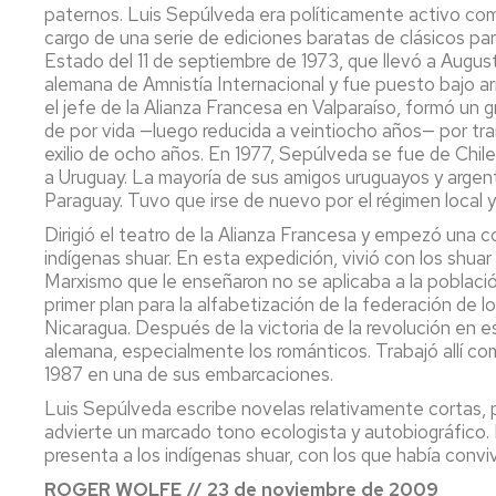
paternos. Luis Sepúlveda era políticamente activo como
cargo de una serie de ediciones baratas de clásicos pa
Estado del 11 de septiembre de 1973, que llevó a Augus
alemana de Amnistía Internacional y fue puesto bajo ar
el jefe de la Alianza Francesa en Valparaíso, formó un 
de por vida —luego reducida a veintiocho años— por tra
exilio de ocho años. En 1977, Sepúlveda se fue de Chile
a Uruguay. La mayoría de sus amigos uruguayos y argent
Paraguay. Tuvo que irse de nuevo por el régimen local 
Dirigió el teatro de la Alianza Francesa y empezó una 
indígenas shuar. En esta expedición, vivió con los shua
Marxismo que le enseñaron no se aplicaba a la població
primer plan para la alfabetización de la federación de 
Nicaragua. Después de la victoria de la revolución en e
alemana, especialmente los románticos. Trabajó allí c
1987 en una de sus embarcaciones.
Luis Sepúlveda escribe novelas relativamente cortas, 
advierte un marcado tono ecologista y autobiográfico. É
presenta a los indígenas shuar, con los que había conv
ROGER WOLFE // 23 de noviembre de 2009