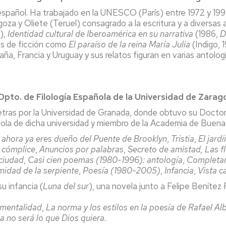
 español. Ha trabajado en la UNESCO (París) entre 1972 y 199
za y Oliete (Teruel) consagrado a la escritura y a diversas a
),
Identidad cultural de Iberoamérica en su narrativa
(1986,
D
as de ficción como
El paraíso de la reina María Julia
(Indigo, 
aña, Francia y Uruguay y sus relatos figuran en varias antol
del Dpto. de Filología Española de la Universidad 
etras por la Universidad de Granada, donde obtuvo su Doctor
añola de dicha universidad y miembro de la Academia de Buen
 ahora ya eres dueño del Puente de Brooklyn
,
Tristia
,
El jard
o cómplice
,
Anuncios por palabras
,
Secreto de amistad,
Las fl
ciudad
,
Casi cien poemas (1980-1996): antología
,
Completam
imidad de la serpiente
,
Poesía (1980-2005)
,
Infancia
,
Vista 
u infancia (
Luna del sur
), una novela junto a Felipe Benítez
imentalidad
,
La norma y los estilos en la poesía de Rafael Alb
 no será lo que Dios quiera.