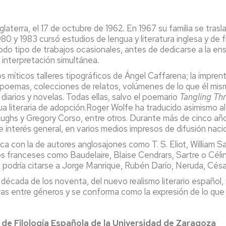
terra, el 17 de octubre de 1962. En 1967 su familia se tras
1980 y 1983 cursó estudios de lengua y literatura inglesa y de
odo tipo de trabajos ocasionales, antes de dedicarse a la en
a interpretación simultánea.
los míticos talleres tipográficos de Ángel Caffarena; la imp
de poemas, colecciones de relatos, volúmenes de lo que él m
diarios y novelas. Todas ellas, salvo el poemario
Tangling Th
ngua literaria de adopción.Roger Wolfe ha traducido asimismo 
oughs y Gregory Corso, entre otros. Durante más de cinco año
e interés general, en varios medios impresos de difusión nacio
nca con la de autores anglosajones como T. S. Eliot, William
franceses como Baudelaire, Blaise Cendrars, Sartre o Céline; 
 podría citarse a Jorge Manrique, Rubén Darío, Neruda, Césa
 década de los noventa, del nuevo realismo literario español, y
ras entre géneros y se conforma como la expresión de lo que e
Dpto. de Filología Española de la Universidad de Z