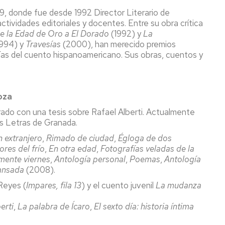
9, donde fue desde 1992 Director Literario de
ctividades editoriales y docentes. Entre su obra crítica
e la Edad de Oro a El Dorado
(1992) y
La
1994) y
Travesías
(2000), han merecido premios
ogías del cuento hispanoamericano. Sus obras, cuentos y
de Zaragoza
ado con una tesis sobre Rafael Alberti. Actualmente
as Letras de Granada.
ín extranjero
,
Rimado de ciudad
,
Égloga de dos
ores del frío
,
En otra edad
,
Fotografías veladas de la
ente viernes
,
Antología personal
,
Poemas
,
Antología
cansada
(2008).
 Reyes (
Impares, fila 13
) y el cuento juvenil
La mudanza
erti
,
La palabra de Ícaro
,
El sexto día: historia íntima