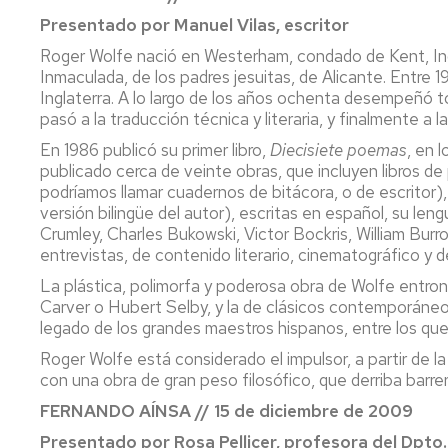
Presentado por Manuel Vilas, escritor
Roger Wolfe nació en Westerham, condado de Kent, Ingla
Inmaculada, de los padres jesuitas, de Alicante. Entre 
Inglaterra. A lo largo de los años ochenta desempeñó t
pasó a la traducción técnica y literaria, y finalmente a l
En 1986 publicó su primer libro,
Diecisiete poemas
, en 
publicado cerca de veinte obras, que incluyen libros 
podríamos llamar cuadernos de bitácora, o de escritor), 
versión bilingüe del autor), escritas en español, su le
Crumley, Charles Bukowski, Victor Bockris, William Burr
entrevistas, de contenido literario, cinematográfico y d
La plástica, polimorfa y poderosa obra de Wolfe entro
Carver o Hubert Selby, y la de clásicos contemporáneos 
legado de los grandes maestros hispanos, entre los que
Roger Wolfe está considerado el impulsor, a partir de la
con una obra de gran peso filosófico, que derriba barre
FERNANDO AÍNSA // 15 de diciembre de 2009
Presentado por Rosa Pellicer, profesora del 