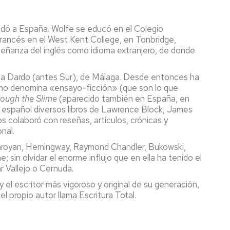
ladó a España. Wolfe se educó en el Colegio
 francés en el West Kent College, en Tonbridge,
señanza del inglés como idioma extranjero, de donde
renta Dardo (antes Sur), de Málaga. Desde entonces ha
ismo denomina «ensayo-ficción» (que son lo que
rough the Slime
(aparecido también en España, en
al español diversos libros de Lawrence Block, James
s colaboró con reseñas, artículos, crónicas y
nal.
 Saroyan, Hemingway, Raymond Chandler, Bukowski,
sin olvidar el enorme influjo que en ella ha tenido el
r Vallejo o Cernuda.
 el escritor más vigoroso y original de su generación,
l propio autor llama Escritura Total.
aragoza