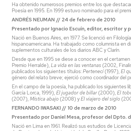
Ha obtenido numerosos premios entre los que destacan e
Poesía en 1995. En 1999 estuvo nominado para el prem
ANDRÉS NEUMAN // 24 de febrero de 2010
Presentado por Ignacio Escuín, editor, escritor y 
Nació en Buenos Aires, en 1977. Se licenció en Filologí
hispanoamericana. Ha trabajado como columnista en di
suplementos culturales de los diarios ABC y Clarín.
Desde que en 1995 se diese a conocer en el certamen n
Premio Herralde),
La vida en las ventanas
(2002, Finali
publicados los siguientes títulos:
Pertenecí
(1997),
El q
género del relato breve; ejerció como coordinador del p
En el campo de la poesía, ha publicado los siguientes li
García Lorca, 1999),
El jugador de billar
(2000),
El to
(2007),
Mística abajo
(2008) y
El viajero del siglo
(200
FERNANDO IWASAKI // 10 de marzo de 2010
Presentado por Daniel Mesa, profesor del Dpto. d
Nació en Lima en 1961. Realizó sus estudios de Licenciat