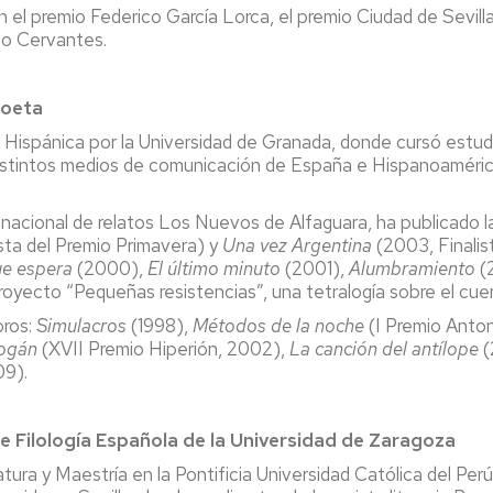
l premio Federico García Lorca, el premio Ciudad de Sevilla
io Cervantes.
poeta
a Hispánica por la Universidad de Granada, donde cursó estud
stintos medios de comunicación de España e Hispanoamérica;
acional de relatos Los Nuevos de Alfaguara, ha publicado l
sta del Premio Primavera) y
Una vez Argentina
(2003, Finalis
ue espera
(2000),
El último minuto
(2001),
Alumbramiento
(
royecto “Pequeñas resistencias”, una tetralogía sobre el cuen
bros:
Simulacros
(1998),
Métodos de la noche
(I Premio Anton
bogán
(XVII Premio Hiperión, 2002),
La canción del antílope
(
9).
e Filología Española de la Universidad de Zaragoza
ura y Maestría en la Pontificia Universidad Católica del Perú