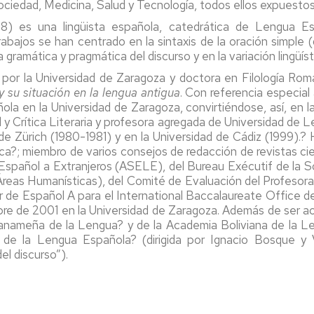
, Sociedad, Medicina, Salud y Tecnología, todos ellos expuest
48) es una lingüista española, catedrática de Lengua E
abajos se han centrado en la sintaxis de la oración simple 
gramática y pragmática del discurso y en la variación lingüíst
 por la Universidad de Zaragoza y doctora en Filología Román
 su situación en la lengua antigua
. Con referencia especial
la en la Universidad de Zaragoza, convirtiéndose, así, en l
y Crítica Literaria y profesora agregada de Universidad de 
de Zürich (1980-1981) y en la Universidad de Cádiz (1999).?
a?; miembro de varios consejos de redacción de revistas cien
l Español a Extranjeros (ASELE), del Bureau Exécutif de la
eas Humanísticas), del Comité de Evaluación del Profesorado
er de Español A para el International Baccalaureate Offic
de 2001 en la Universidad de Zaragoza. Además de ser ac
nameña de la Lengua? y de la Academia Boliviana de la Le
a de la Lengua Española? (dirigida por Ignacio Bosque y
el discurso”).