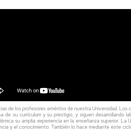
.
ias de los profesores eméritos de nuestra Universidad. Los c
sa de su currículum y su prestigio, y siguen desarrollando 
adémica su amplia experiencia en la enseñanza superior. La 
encia y el conocimiento. También lo hace mediante este cic