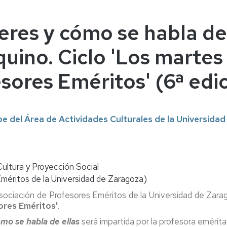
naturales
ternacional
deominuto
res y cómo se habla de 
uino. Ciclo 'Los martes 
sores Eméritos' (6ª edi
e del Área de Actividades Culturales de la Universida
Cultura y Proyección Social
éritos de la Universidad de Zaragoza)
 Asociación de Profesores Eméritos de la Universidad de Zar
ores Eméritos'
.
mo se habla de ellas
será impartida por la profesora emérit