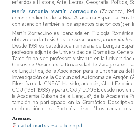
referidos a Historia, Arte, Letras, Geografía, Política
María Antonia Martín Zorraquino
(Zaragoza, 19
correspondiente de la Real Academia Española. Sus tr
con atención también a los aspectos diacrónicos); en la 
Martín Zorraquino es licenciada en Filología Románica
obtuvo con la tesis
Las construcciones pronominales y
Desde 1981 es catedrática numeraria de Lengua Españo
profesora adjunta de Universidad de Gramática General 
También ha sido profesora visitante en la Universidad 
Cursos de Verano de la Universidad de Zaragoza en Jac
de Lingüística, de la Asociación para la Enseñanza de
Investigación de la Comunidad Autónoma de Aragón (Ár
Filosofía de la CNEA?. Ha sido, además, Chief Examin
COU (1981-1988) y para COU / LOGSE desde noviembre 
la Academia Cubana de la Lengua?, de la Academia Pa
también ha participado en la Gramática Descriptiv
colaboración con J. Portolés Lázaro: “Los marcadores d
Anexos
cartel_martes_6a_edicion.pdf