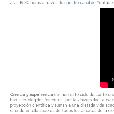
a las 19:30 horas a través de
nuestro canal de Youtube
Ciencia y experiencia
definen este ciclo de conferenc
han sido elegidos ‘eméritos’ por la Universidad, a cau
proyección científica y suman a una dilatada vida ac
difunde en ella saberes de todos los ámbitos de la ci