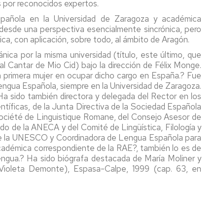
os por reconocidos expertos.
spañola en la Universidad de Zaragoza y académica
(desde una perspectiva esencialmente sincrónica, pero
ica, con aplicación, sobre todo, al ámbito de Aragón.
ica por la misma universidad (título, este último, que
 al Cantar de Mio Cid) bajo la dirección de Félix Monge.
a primera mujer en ocupar dicho cargo en España.? Fue
Lengua Española, siempre en la Universidad de Zaragoza.
 Ha sido también directora y delegada del Rector en los
tíficas, de la Junta Directiva de la Sociedad Española
 Société de Linguistique Romane, del Consejo Asesor de
 de la ANECA y del Comité de Lingüística, Filología y
e de la UNESCO y Coordinadora de Lengua Española para
adémica correspondiente de la RAE?, también lo es de
ngua.? Ha sido biógrafa destacada de María Moliner y
 Violeta Demonte), Espasa-Calpe, 1999 (cap. 63, en