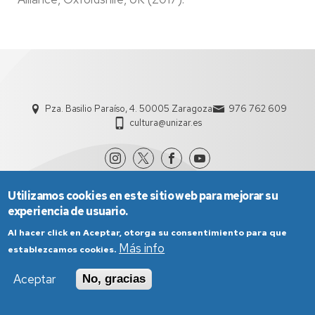
Pza. Basilio Paraíso, 4. 50005 Zaragoza
976 762 609
cultura@unizar.es
Utilizamos cookies en este sitio web para mejorar su
experiencia de usuario.
Al hacer click en Aceptar, otorga su consentimiento para que
Más info
establezcamos cookies.
Aviso Legal
Condiciones generales de uso
Aceptar
No, gracias
Política de Privacidad
Política de Cookies
Política de Accesibilidad