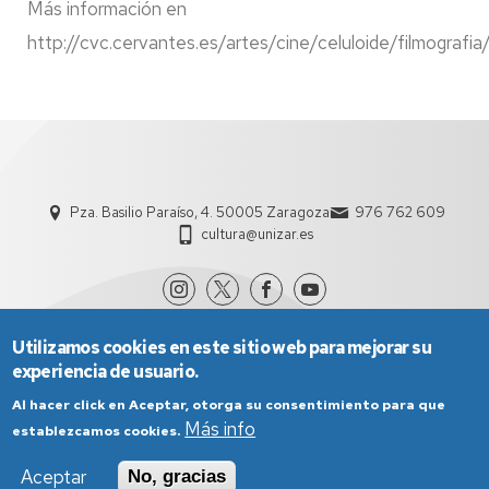
Más información en
http://cvc.cervantes.es/artes/cine/celuloide/filmografia
Pza. Basilio Paraíso, 4. 50005 Zaragoza
976 762 609
cultura@unizar.es
Utilizamos cookies en este sitio web para mejorar su
experiencia de usuario.
Al hacer click en Aceptar, otorga su consentimiento para que
Más info
establezcamos cookies.
Aviso Legal
Condiciones generales de uso
Aceptar
No, gracias
Política de Privacidad
Política de Cookies