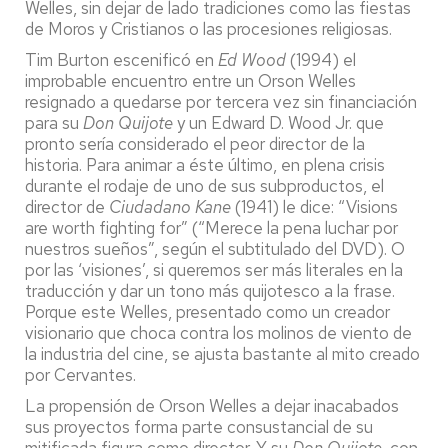
Welles, sin dejar de lado tradiciones como las fiestas
de Moros y Cristianos o las procesiones religiosas.
Tim Burton escenificó en
Ed Wood
(1994) el
improbable encuentro entre un Orson Welles
resignado a quedarse por tercera vez sin financiación
para su
Don Quijote
y un Edward D. Wood Jr. que
pronto sería considerado el peor director de la
historia. Para animar a éste último, en plena crisis
durante el rodaje de uno de sus subproductos, el
director de
Ciudadano Kane
(1941) le dice: “Visions
are worth fighting for” (“Merece la pena luchar por
nuestros sueños”, según el subtitulado del
DVD
). O
por las ‘visiones’, si queremos ser más literales en la
traducción y dar un tono más quijotesco a la frase.
Porque este Welles, presentado como un creador
visionario que choca contra los molinos de viento de
la industria del cine, se ajusta bastante al mito creado
por Cervantes.
La propensión de Orson Welles a dejar inacabados
sus proyectos forma parte consustancial de su
mitificada figura como director. Y su
Don Quijote
, con