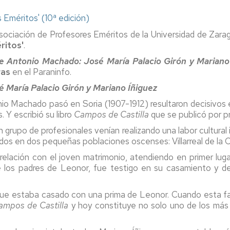
 Eméritos' (10ª edición)
 Asociación de Profesores Eméritos de la Universidad de Zar
ritos'
.
de Antonio Machado: José María Palacio Girón y Marian
ras
en el Paraninfo.
 María Palacio Girón y Mariano Íñiguez
 Machado pasó en Soria (1907-1912) resultaron decisivos en 
 Y escribió su libro
Campos de Castilla
que se publicó por pr
 grupo de profesionales venían realizando una labor cultural 
idos en dos pequeñas poblaciones oscenses: Villarreal de la C
 relación con el joven matrimonio, atendiendo en primer l
e los padres de Leonor, fue testigo en su casamiento y d
 que estaba casado con una prima de Leonor. Cuando esta fa
ampos de Castilla
y hoy constituye no solo uno de los más