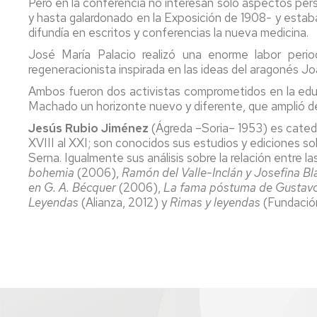
Pero en la conferencia no interesan solo aspectos pers
y hasta galardonado en la Exposición de 1908
-
y estab
difundía en escritos y conferencias la nueva medicina.
José María Palacio realizó una enorme labor peri
regeneracionista inspirada en las ideas del aragonés J
Ambos fueron dos activistas comprometidos en la educ
Machado un horizonte nuevo y diferente, que amplió d
Jesús Rubio Jiménez
(Ágreda –Soria– 1953) es catedr
XVIII al XXI; son conocidos sus estudios y ediciones s
Serna. Igualmente sus análisis sobre la relación entre la
bohemia
(2006),
Ramón del Valle-Inclán y Josefina Bl
en G. A. Bécquer
(2006),
La fama póstuma de Gustavo
Leyendas
(Alianza, 2012) y
Rimas y leyendas
(Fundación