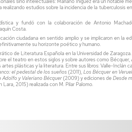
onales sino intelectuales: Mariano Íñiguez era un notable m
a realizando estudios sobre la incidencia de la tuberculosis 
odística y fundó con la colaboración de Antonio Macha
oaquín Costa.
ación ciudadana en sentido amplio y se implicaron en la edu
efinitivamente su horizonte poético y humano.
ático de Literatura Española en la Universidad de Zaragoza. 
obre el teatro en estos siglos y sobre autores como Bécquer,
s artes plásticas y la literatura. Entre sus libros: Valle-Inclá
anco: el pedestal de los sueños
(2011),
Los Bécquer en Veruela:
 Adolfo y Valeriano Bécquer
(2009) y ediciones de
Desde m
 Lara, 2015) realizada con M. Pilar Palomo.