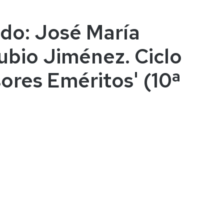
ado: José María
Rubio Jiménez. Ciclo
sores Eméritos' (10ª