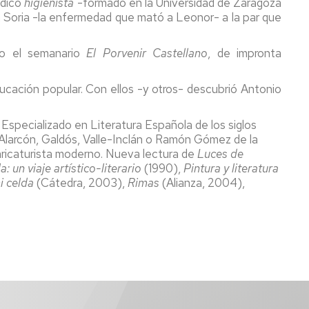
édico
higienista
-formado en la Universidad de
Zaragoza
en Soria -la enfermedad que mató a Leonor- a la par que
do el semanario
El Porvenir Castellano
, de impronta
cación popular. Con ellos -y otros- descubrió Antonio
Especializado en Literatura Española de los siglos
 Alarcón, Galdós, Valle-Inclán o Ramón Gómez de la
n caricaturista moderno. Nueva lectura de
Luces de
 un viaje artístico-literario
(1990),
Pintura y literatura
i celda
(Cátedra, 2003),
Rimas
(Alianza, 2004),