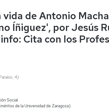
naturales
ternacional
deominuto
a vida de Antonio Mach
no Íñiguez', por Jesús 
info: Cita con los Profe
 Paraíso, 4)
ión Social
éritos de la Universidad de Zaragoza)