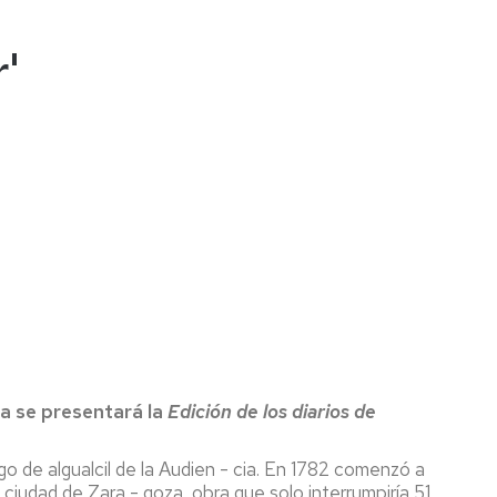
'
za se presentará la
Edición de los diarios de
o de algualcil de la Audien - cia. En 1782 comenzó a
 ciudad de Zara - goza, obra que solo interrumpiría 51