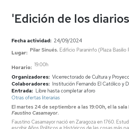
In
Vi
'Edición de los diari
Fecha actividad
24/09/2024
Pilar Sinués.
Edificio Paraninfo
(Plaza Basilio 
Lugar
19:00h
Horario
Organizadores
Vicerrectorado de Cultura y Proyecc
Colaboradores
Institución Fernando El Católico y 
Entrada
Libre hasta completar aforo
Otras ofertas literarias
El martes 24 de septiembre a las 19:00h, el la sal
Faustino Casamayor
.
Faustino Casamayor nació en Zaragoza en 1760. Estudió 
escribir Años Políticos e Históricos de las cosas más pa