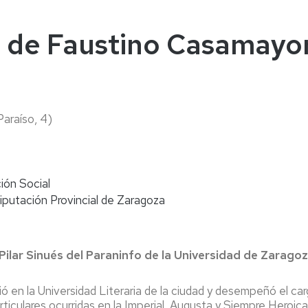
naturales
ternacional
deominuto
os de Faustino Casamayor
Paraíso, 4)
ión Social
Diputación Provincial de Zaragoza
a Pilar Sinués del Paraninfo de la Universidad de Zarago
en la Universidad Literaria de la ciudad y desempeñó el carg
rticulares ocurridas en la Imperial, Augusta y Siempre Heroica