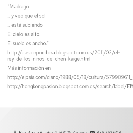
“Madrugo
... y veo que el sol
... está subiendo.
El cielo es alto.
El suelo es ancho.”
http://pasionporchina.blogspot.com.es/2011/02/el-
rey-de-los-ninos-de-chen-kaige.html
Más información en
http://elpais.com/diario/1988/05/18/cultura/579909611
http://hongkongpasion.blogspot.com.es/search/la
Pza. Basilio Paraíso, 4. 50005 Zaragoza
976 762 609