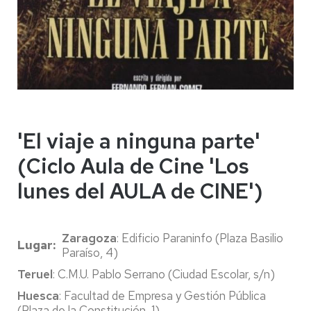
'El viaje a ninguna parte'
(Ciclo Aula de Cine 'Los
lunes del AULA de CINE')
Zaragoza
: Edificio Paraninfo (Plaza Basilio
Lugar
Paraíso, 4)
Teruel
: C.M.U. Pablo Serrano (Ciudad Escolar, s/n)
Huesca
: Facultad de Empresa y Gestión Pública
(Plaza de la Constitución, 1)