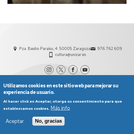
Pza. Basilio Paraíso, 4. 50005 Zaragoza
976 762 609
cultura@unizar.es
Utilizamos cookies en este sitio web para mejorar su
experiencia de usuario.
Al hacer click en Aceptar, otorga su consentimiento para que
Más info
establezcamos cookies.
Aviso Legal
Condiciones generales de uso
Aceptar
No, gracias
Política de Privacidad
Política de Cookies
Política de Accesibilidad