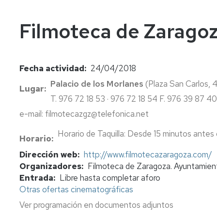
In
Vi
Filmoteca de Zarago
Fecha actividad
24/04/2018
Palacio de los Morlanes
(Plaza San Carlos,
Lugar
T. 976 72 18 53 · 976 72 18 54 F. 976 39 87 4
e-mail: filmotecazgz@telefonica.net
Horario de Taquilla: Desde 15 minutos antes 
Horario
Dirección web
http://www.filmotecazaragoza.com/
Organizadores
Filmoteca de Zaragoza. Ayuntamien
Entrada
Libre hasta completar aforo
Otras ofertas cinematográficas
Ver programación en documentos adjuntos