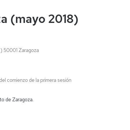
naturales
ternacional
deominuto
za (mayo 2018)
 4) 50001 Zaragoza
0
del comienzo de la primera sesión
to de Zaragoza.