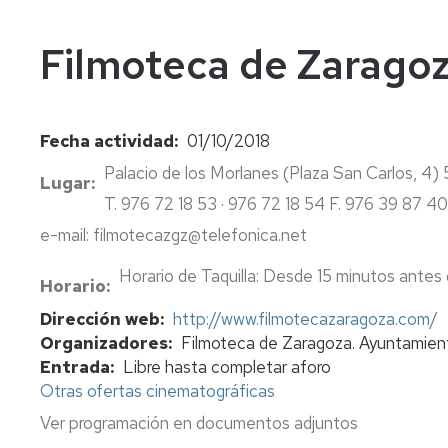
In
Vi
Filmoteca de Zaragoz
Fecha actividad
01/10/2018
Palacio de los Morlanes (Plaza San Carlos, 4
Lugar
T. 976 72 18 53 · 976 72 18 54 F. 976 39 87 4
e-mail: filmotecazgz@telefonica.net
Horario de Taquilla: Desde 15 minutos antes 
Horario
Dirección web
http://www.filmotecazaragoza.com/
Organizadores
Filmoteca de Zaragoza. Ayuntamien
Entrada
Libre hasta completar aforo
Otras ofertas cinematográficas
Ver programación en documentos adjuntos