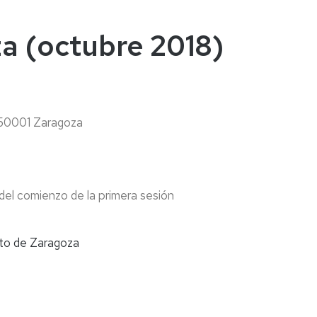
naturales
ternacional
deominuto
a (octubre 2018)
) 50001 Zaragoza
0
del comienzo de la primera sesión
to de Zaragoza