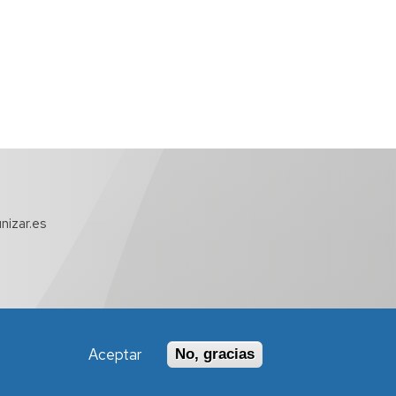
nizar.es
Aceptar
No, gracias