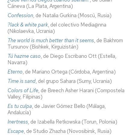
Cáneva (La Plata, Argentina)
Confession
, de Natalia Gurkina (Moscú, Rusia)
?lack & white park
, del colectivo Media@nna
(Nikolaevka, Ucrania)
The world is much better than it seems
, de Bakhrom
Tursunov (Bishkek, Kirguizistán)
Tú hazme caso
, de Diego Escribano Ott (Estella,
Navarra)
Eterno
, de Mariano Ortega (Córdoba, Argentina)
Time is sand
, del grupo Sahara (Sumy, Ucrania)
Colors of Life
, de Breech Asher Harani (Compostela
Valley, Filipinas)
Es tu culpa
, de Javier Gómez Bello (Málaga,
Andalucía)
Inertness
, de Izabella Retkowska (Torun, Polonia)
Escape
, de Studio Zhazha (Novosibirsk, Rusia)