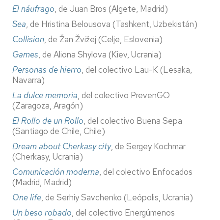
El náufrago
, de Juan Bros (Algete, Madrid)
Sea
, de Hristina Belousova (Tashkent, Uzbekistán)
Collision
, de Žan Žvižej (Celje, Eslovenia)
Games
, de Aliona Shylova (Kiev, Ucrania)
Personas de hierro
, del colectivo Lau-K (Lesaka,
Navarra)
La dulce memoria
, del colectivo PrevenGO
(Zaragoza, Aragón)
El Rollo de un Rollo
, del colectivo Buena Sepa
(Santiago de Chile, Chile)
Dream about Cherkasy city
, de Sergey Kochmar
(Cherkasy, Ucrania)
Comunicación moderna
, del colectivo Enfocados
(Madrid, Madrid)
One life
, de Serhiy Savchenko (Leópolis, Ucrania)
Un beso robado
, del colectivo Energúmenos