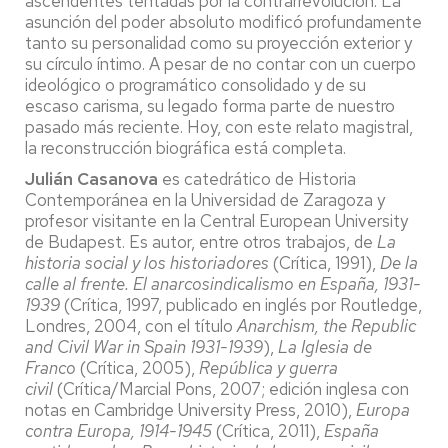
ascendentes tentadas por la contrarrevolución. La
asunción del poder absoluto modificó profundamente
tanto su personalidad como su proyección exterior y
su círculo íntimo. A pesar de no contar con un cuerpo
ideológico o programático consolidado y de su
escaso carisma, su legado forma parte de nuestro
pasado más reciente. Hoy, con este relato magistral,
la reconstrucción biográfica está completa.
Julián Casanova
es catedrático de Historia
Contemporánea en la Universidad de Zaragoza y
profesor visitante en la Central European University
de Budapest. Es autor, entre otros trabajos, de
La
historia social y los historiadores
(Crítica, 1991),
De la
calle al frente. El anarcosindicalismo en España, 1931-
1939
(Crítica, 1997, publicado en inglés por Routledge,
Londres, 2004, con el título
Anarchism, the Republic
and Civil War in Spain 1931-1939
),
La Iglesia de
Franco
(Crítica, 2005),
República y guerra
civil
(Crítica/Marcial Pons, 2007; edición inglesa con
notas en Cambridge University Press, 2010),
Europa
contra Europa, 1914-1945
(Crítica, 2011),
España