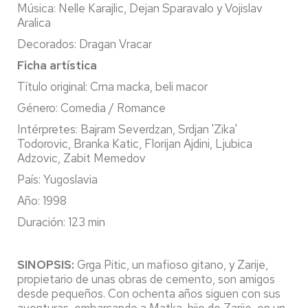
Música: Nelle Karajlic, Dejan Sparavalo y Vojislav
Aralica
Decorados: Dragan Vracar
Ficha artística
Título original: Crna macka, beli macor
Género: Comedia / Romance
Intérpretes: Bajram Severdzan, Srdjan 'Zika'
Todorovic, Branka Katic, Florijan Ajdini, Ljubica
Adzovic, Zabit Memedov
País: Yugoslavia
Año: 1998
Duración: 123 min
SINOPSIS:
Grga Pitic, un mafioso gitano, y Zarije,
propietario de unas obras de cemento, son amigos
desde pequeños. Con ochenta años siguen con sus
aventuras, embarcando a Matka, hijo de Zarije, en un