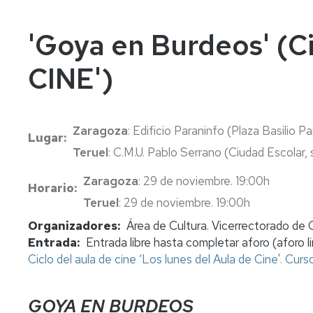
In
Vi
'Goya en Burdeos' (Ci
CINE')
Zaragoza
: Edificio Paraninfo (Plaza Basilio Pa
Lugar
Teruel
: C.M.U. Pablo Serrano (Ciudad Escolar,
Zaragoza
: 29 de noviembre. 19:00h
Horario
Teruel
: 29 de noviembre. 19:00h
Organizadores
Área de Cultura. Vicerrectorado de 
Entrada
Entrada libre hasta completar aforo (aforo l
Ciclo del aula de cine ‘Los lunes del Aula de Cine'. Cu
GOYA EN BURDEOS