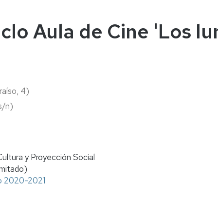
naturales
ternacional
deominuto
clo Aula de Cine 'Los l
raíso, 4)
 s/n)
Cultura y Proyección Social
imitado)
rso 2020-2021