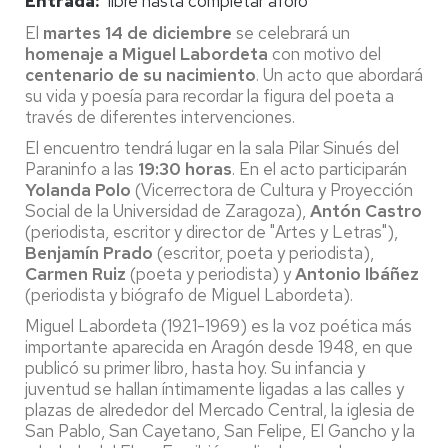
Entrada
libre hasta completar aforo
El
martes 14 de diciembre
se celebrará un
homenaje a Miguel Labordeta
con motivo del
centenario de su nacimiento
. Un acto que abordará
su vida y poesía para recordar la figura del poeta a
través de diferentes intervenciones.
El encuentro tendrá lugar en la sala Pilar Sinués del
Paraninfo a las
19:30 horas
. En el acto participarán
Yolanda Polo
(Vicerrectora de Cultura y Proyección
Social de la Universidad de Zaragoza),
Antón Castro
(periodista, escritor y director de "Artes y Letras"),
Benjamín Prado
(escritor, poeta y periodista),
Carmen Ruiz
(poeta y periodista) y
Antonio Ibáñez
(periodista y biógrafo de Miguel Labordeta).
Miguel Labordeta (1921-1969) es la voz poética más
importante aparecida en Aragón desde 1948, en que
publicó su primer libro, hasta hoy. Su infancia y
juventud se hallan íntimamente ligadas a las calles y
plazas de alrededor del Mercado Central, la iglesia de
San Pablo, San Cayetano, San Felipe, El Gancho y la