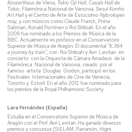
Konzerthaus
de Viena,
Tokio Oji Hall
,
Casals Hall
de
Tokio, Filarmónica Nacional de Varsovia,
Seoul Kumho
Art Hall
y el Centro de Arte de Estocolmo
Nybrokajen
may
, y con músicos como Claude Franck, Pnina
Salzman, Ronald Pontinen o Roi Shiloah. En el año
2009 fue nominado a los Premios de Música de la
BBC. Actualmente es profesor en el Conservatorio
Superior de Música de Aragón. El documental
"K.364
a journey by train",
con Roi Shiloah y Avri Levitan en
concierto con la Orquesta de Cámara Amadeus de la
Filarmónica Nacional de Varsovia, creado por el
famoso artista Douglas Gordon, participó en los
Festivales Internacionales de Cine de Venecia,
Toronto y Estoril. En el año 2012 fue nominado para
los premios de la Royal Philharmonic Society
Lara Fernández (España)
Estudia en el Conservatorio Superior de Música de
Aragón con el Prof. Avri Levitan. Ha ganado diversos
premios y concursos (SIELAM, Parramón, Higini