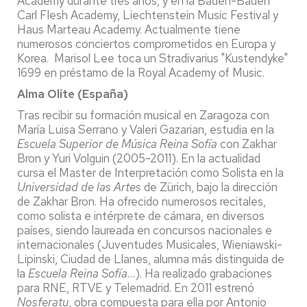
Academy durante tres años, y en la Baden-Baden
Carl Flesh Academy, Liechtenstein Music Festival y
Haus Marteau Academy. Actualmente tiene
numerosos conciertos comprometidos en Europa y
Korea. Marisol Lee toca un Stradivarius "Kustendyke"
1699 en préstamo de la Royal Academy of Music.
Alma Olite (España)
Tras recibir su formación musical en Zaragoza con
María Luisa Serrano y Valeri Gazarian, estudia en la
Escuela Superior de Música Reina Sofía
con Zakhar
Bron y Yuri Volguin (2005-2011). En la actualidad
cursa el Master de Interpretación como Solista en la
Universidad de las Artes
de Zürich, bajo la dirección
de Zakhar Bron. Ha ofrecido numerosos recitales,
como solista e intérprete de cámara, en diversos
países, siendo laureada en concursos nacionales e
internacionales (Juventudes Musicales, Wieniawski-
Lipinski, Ciudad de Llanes, alumna más distinguida de
la
Escuela Reina Sofía
…). Ha realizado grabaciones
para RNE, RTVE y Telemadrid. En 2011 estrenó
Nosferatu
, obra compuesta para ella por Antonio