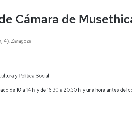
naturales
ternacional
deominuto
 de Cámara de Musethica 
o, 4). Zaragoza
ltura y Política Social
do de 10 a 14 h. y de 16.30 a 20.30 h. y una hora antes del c