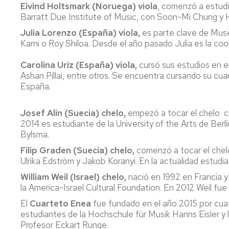
Eivind Holtsmark (Noruega) viola
, comenzó a estudia
Barratt Due Institute of Music, con Soon-Mi Chung y H
Julia Lorenzo
(España) viola,
es parte clave de Muse
Karni o Roy Shiloa. Desde el año pasado Julia es la coor
Carolina Uriz
(España) viola,
cursó sus estudios en e
Ashan Pillai, entre otros. Se encuentra cursando su c
España.
Josef Alin (Suecia) chelo,
empezó a tocar el chelo co
2014 es estudiante de la University of the Arts de Berl
Bylsma.
Filip Graden (Suecia) chelo,
comenzó a tocar el chelo
Ulrika Edström y Jakob Koranyi. En la actualidad estudi
William Weil (Israel) chelo,
nació en 1992 en Francia y
la America-Israel Cultural Foundation. En 2012 Weil fue
El
Cuarteto Enea
fue fundado en el año 2015 por cua
estudiantes de la Hochschule für Musik Hanns Eisler y l
Profesor Eckart Runge.