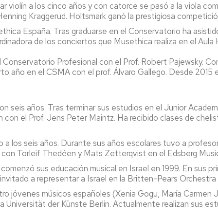
r violín a los cinco años y con catorce se pasó a la viola co
enning Kraggerud. Holtsmark ganó la prestigiosa competició
thica España. Tras graduarse en el Conservatorio ha asistid
dinadora de los conciertos que Musethica realiza en el Aula H
l Conservatorio Profesional con el Prof. Robert Pajewsky. Co
uarto año en el CSMA con el prof. Álvaro Gallego. Desde 201
n seis años. Tras terminar sus estudios en el Junior Acade
ín con el Prof. Jens Peter Maintz. Ha recibido clases de che
 a los seis años. Durante sus años escolares tuvo a profeso
a con Torleif Thedéen y Mats Zetterqvist en el Edsberg Music
 comenzó sus educación musical en Israel en 1999. En sus pri
 invitado a representar a Israel en la Britten-Pears Orchest
tro jóvenes músicos españoles (Xenia Gogu, María Carmen J
a Universität der Künste Berlin. Actualmente realizan sus estu