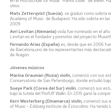
en el Hochschule für Musik “Hanns Eisler” de Berlín.
otros.
Mats Zetterqvist (Suecia)
se graduó como solista en
Academy of Music de Budapest. Ha sido solista en las 
2009.
Avri Levitan (Alemania)
viola fue nominado en el año 
Levitan es el fundador y promotor del proyecto Museth
Fernando Arias (España)
es, desde que en 2006 fuer
de Barcelona,uno de los representantes más destacados
de Aragón.
Jóvenes músicos
Marina Grauman (Rusia) violín,
comenzó con sus estud
Conservatorio de San Petersburgo, donde estudió bajo la
Sueye Park (Corea del Sur) violín
, comenzó sus estud
bajo la tutela del Prof.Ulf Wallin. En 2015 ganó la co
Kern Westerberg (Dinamarca) violín,
comenzó sus es
of Music - Edsberg institute de Estocolmo. Ha tenido 