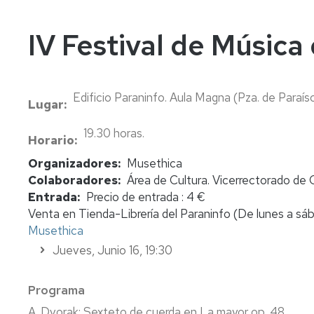
In
Vi
IV Festival de Música
Edificio Paraninfo. Aula Magna (Pza. de Paraís
Lugar
19.30 horas.
Horario
Organizadores
Musethica
Colaboradores
Área de Cultura. Vicerrectorado de Cu
Entrada
Precio de entrada : 4 €
Venta en Tienda-Librería del Paraninfo (De lunes a sába
Musethica
Jueves, Junio 16, 19:30
Programa
A. Dvorak: Sexteto de cuerda en La mayor op. 48