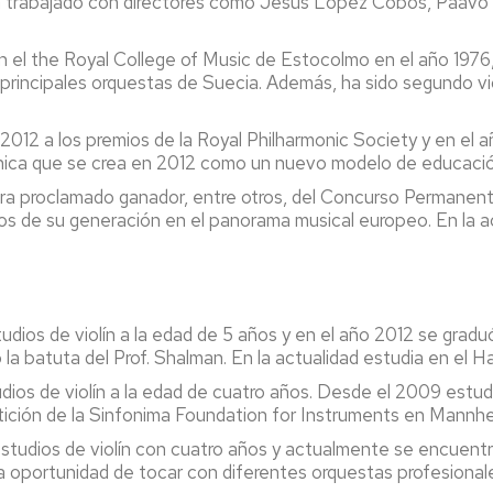
 Ha trabajado con directores como Jesús Lopéz Cobos, Paav
 el the Royal College of Music de Estocolmo en el año 1976,
principales orquestas de Suecia. Además, ha sido segundo vi
2012 a los premios de la Royal Philharmonic Society y en el
ica que se crea en 2012 como un nuevo modelo de educación 
a proclamado ganador, entre otros, del Concurso Permanen
 de su generación en el panorama musical europeo. En la ac
ios de violín a la edad de 5 años y en el año 2012 se gradu
 batuta del Prof. Shalman. En la actualidad estudia en el Han
ios de violín a la edad de cuatro años. Desde el 2009 estudi
mpetición de la Sinfonima Foundation for Instruments en Mann
tudios de violín con cuatro años y actualmente se encuentr
la oportunidad de tocar con diferentes orquestas profesiona