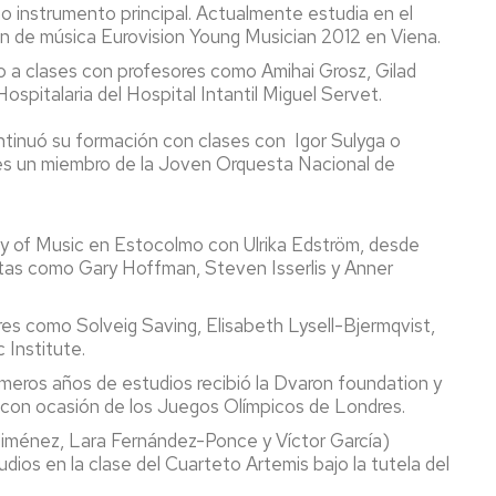
mo instrumento principal. Actualmente estudia en el
n de música Eurovision Young Musician 2012 en Viena.
o a clases con profesores como Amihai Grosz, Gilad
ospitalaria del Hospital Intantil Miguel Servet.
ntinuó su formación con clases con Igor Sulyga o
5 es un miembro de la Joven Orquesta Nacional de
my of Music en Estocolmo con Ulrika Edström, desde
listas como Gary Hoffman, Steven Isserlis y Anner
res como Solveig Saving, Elisabeth Lysell-Bjermqvist,
 Institute.
meros años de estudios recibió la Dvaron foundation y
ra con ocasión de los Juegos Olímpicos de Londres.
iménez, Lara Fernández-Ponce y Víctor García)
dios en la clase del Cuarteto Artemis bajo la tutela del