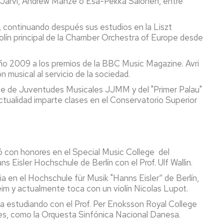
o Järvi, Andrew Manze o Esa-Pekka Salonen, entre
 continuando después sus estudios en la Liszt
olín principal de la Chamber Orchestra of Europe desde
 año 2009 a los premios de la BBC Music Magazine. Avri
musical al servicio de la sociedad.
te de Juventudes Musicales JJMM y del "Primer Palau"
tualidad imparte clases en el Conservatorio Superior
ó con honores en el Special Music College del
s Eisler Hochschule de Berlín con el Prof. Ulf Wallin.
a en el Hochschule für Musik "Hanns Eisler“ de Berlín,
heim y actualmente toca con un violín Nicolas Lupot.
a estudiando con el Prof. Per Enoksson Royal College
les, como la Orquesta Sinfónica Nacional Danesa.