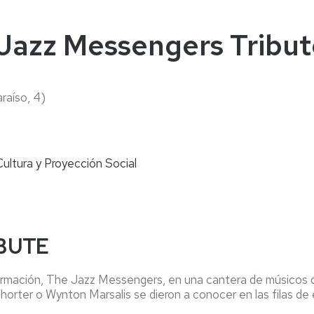
naturales
ternacional
deominuto
e Jazz Messengers Tribu
raíso, 4)
Cultura y Proyección Social
BUTE
formación, The Jazz Messengers, en una cantera de músicos d
rter o Wynton Marsalis se dieron a conocer en las filas de 