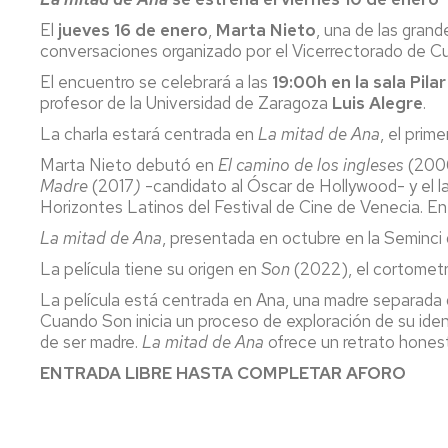
El
jueves 16 de enero
,
Marta Nieto
, una de las grand
conversaciones organizado por el Vicerrectorado de Cul
El encuentro se celebrará a las
19:00h en la sala Pila
profesor de la Universidad de Zaragoza
Luis Alegre
.
La charla estará centrada en
La mitad de Ana
, el prim
Marta Nieto debutó en
El camino de los ingleses
(2006
Madre
(2017
)
-candidato al Óscar de Hollywood- y el lar
Horizontes Latinos del Festival de Cine de Venecia. En 
La mitad de Ana
, presentada en octubre en la Seminci 
La película tiene su origen en
Son
(2022), el cortometr
La película está centrada en Ana, una madre separada q
Cuando Son inicia un proceso de exploración de su ident
de ser madre.
La mitad de Ana
ofrece un retrato honesto
ENTRADA LIBRE HASTA COMPLETAR AFORO