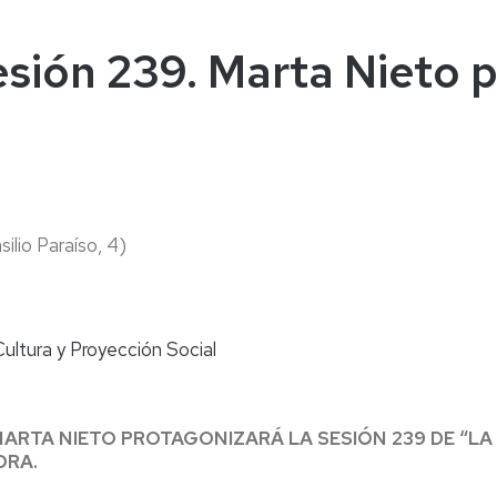
naturales
ternacional
deominuto
sesión 239. Marta Nieto 
silio Paraíso, 4)
Cultura y Proyección Social
 MARTA NIETO PROTAGONIZARÁ LA SESIÓN 239 DE “L
ORA.