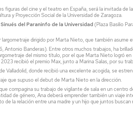
es figuras del cine y el teatro en España, será la invitada de l
tura y Proyección Social de la Universidad de Zaragoza.
r Sinués del Paraninfo de la Universidad
(Plaza Basilio Par
er largometraje dirigido por Marta Nieto, que también asume e
, Antonio Banderas). Entre otros muchos trabajos, ha brillado
gometraje del mismo título, por el que Marta Nieto logró en 2
2023 recibió el premio Max, junto a Marina Salas, por su tra
de Valladolid, donde recibió una excelente acogida
,
se estren
aje que supuso el debut de Marta Nieto en la dirección.
ue compagina su trabajo de vigilante de sala en un centro de
idad de género, Ana deberá emprender también un viaje intern
 de la relación entre una madre y un hijo que juntos buscan 