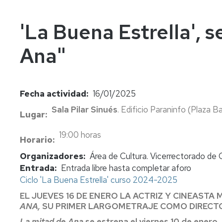
In
Vi
'La Buena Estrella', 
Ana"
Fecha actividad
16/01/2025
Sala Pilar Sinués
. Edificio Paraninfo (Plaza Ba
Lugar
19:00 horas
Horario
Organizadores
Área de Cultura. Vicerrectorado de 
Entrada
Entrada libre hasta completar aforo
Ciclo 'La Buena Estrella' curso 2024-2025
EL JUEVES 16 DE ENERO LA ACTRIZ Y CINEASTA
ANA,
SU PRIMER LARGOMETRAJE COMO DIRECT
La mitad de Ana
se estrena el viernes 10 de enero