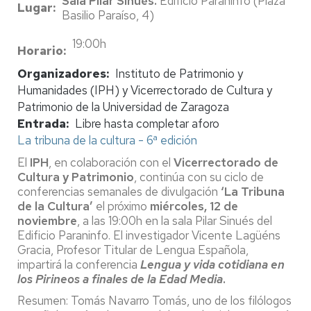
Sala Pilar Sinués.
Edificio Paraninfo (Plaza
Lugar
Basilio Paraíso, 4)
19:00h
Horario
Organizadores
Instituto de Patrimonio y
Humanidades (IPH) y Vicerrectorado de Cultura y
Patrimonio de la Universidad de Zaragoza
Entrada
Libre hasta completar aforo
La tribuna de la cultura - 6ª edición
El
IPH
, en colaboración con el
Vicerrectorado de
Cultura y Patrimonio
, continúa con su ciclo de
conferencias semanales de divulgación
‘La Tribuna
de la Cultura’
el próximo
miércoles, 12 de
noviembre
, a las 19:00h en la sala Pilar Sinués del
Edificio Paraninfo. El investigador Vicente Lagüéns
Gracia, Profesor Titular de Lengua Española,
impartirá la conferencia
Lengua y vida cotidiana en
los Pirineos a finales de la Edad Media
.
Resumen: Tomás Navarro Tomás, uno de los filólogos