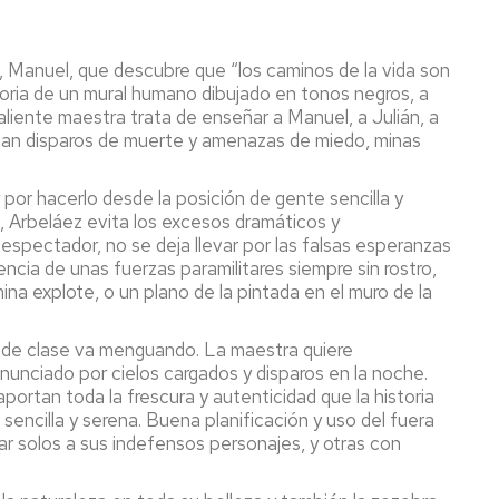
o, Manuel, que descubre que “los caminos de la vida son
storia de un mural humano dibujado en tonos negros, a
aliente maestra trata de enseñar a Manuel, a Julián, a
legan disparos de muerte y amenazas de miedo, minas
 por hacerlo desde la posición de gente sencilla y
a, Arbeláez evita los excesos dramáticos y
pectador, no se deja llevar por las falsas esperanzas
encia de unas fuerzas paramilitares siempre sin rostro,
na explote, o un plano de la pintada en el muro de la
os de clase va menguando. La maestra quiere
anunciado por cielos cargados y disparos en la noche.
portan toda la frescura y autenticidad que la historia
encilla y serena. Buena planificación y uso del fuera
 solos a sus indefensos personajes, y otras con