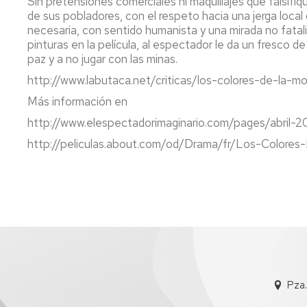
Sin pretensiones comerciales ni maquillajes que falsifiq
de sus pobladores, con el respeto hacia una jerga local 
necesaria, con sentido humanista y una mirada no fatali
pinturas en la película, al espectador le da un fresco d
paz y a no jugar con las minas.
http://www.labutaca.net/criticas/los-colores-de-la-m
Más información en
http://www.elespectadorimaginario.com/pages/abril-20
http://peliculas.about.com/od/Drama/fr/Los-Colore
Pza.