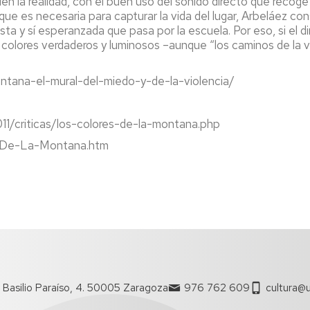
uen la realidad, con el buen uso del sonido directo que recog
que es necesaria para capturar la vida del lugar, Arbeláez con
sta y sí esperanzada que pasa por la escuela. Por eso, si el d
e colores verdaderos y luminosos –aunque “los caminos de la vid
ontana-el-mural-del-miedo-y-de-la-violencia/
11/criticas/los-colores-de-la-montana.php
s-De-La-Montana.htm
 Basilio Paraíso, 4. 50005 Zaragoza
976 762 609
cultura@u