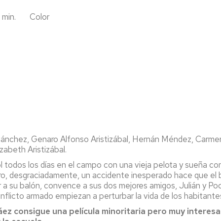
 min. Color
ánchez, Genaro Alfonso Aristizábal, Hernán Méndez, Carmen 
izabeth Aristizábal.
l todos los días en el campo con una vieja pelota y sueña co
ero, desgraciadamente, un accidente inesperado hace que el 
 a su balón, convence a sus dos mejores amigos, Julián y Poc
conflicto armado empiezan a perturbar la vida de los habitant
áez consigue una película minoritaria pero muy interes