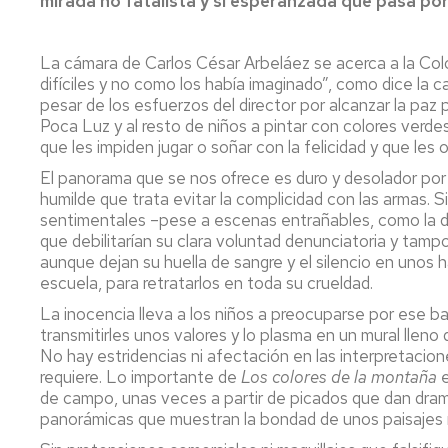
mirada no fatalista y sí esperanzada que pasa por 
La cámara de Carlos César Arbeláez se acerca a la Colom
difíciles y no como los había imaginado”, como dice la 
pesar de los esfuerzos del director por alcanzar la paz
Poca Luz y al resto de niños a pintar con colores verd
que les impiden jugar o soñar con la felicidad y que les 
El panorama que se nos ofrece es duro y desolador por r
humilde que trata evitar la complicidad con las armas. 
sentimentales –pese a escenas entrañables, como la de
que debilitarían su clara voluntad denunciatoria y tampo
aunque dejan su huella de sangre y el silencio en unos 
escuela, para retratarlos en toda su crueldad.
La inocencia lleva a los niños a preocuparse por ese b
transmitirles unos valores y lo plasma en un mural lleno
No hay estridencias ni afectación en las interpretacion
requiere. Lo importante de
Los colores de la montaña
e
de campo, unas veces a partir de picados que dan dra
panorámicas que muestran la bondad de unos paisajes 