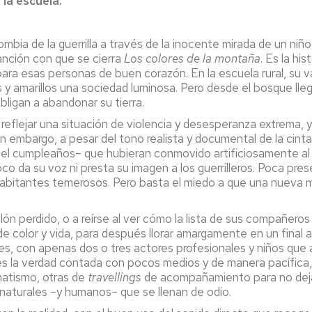
la escuela.
bia de la guerrilla a través de la inocente mirada de un niñ
canción con que se cierra
Los colores de la montaña
. Es la hi
 para esas personas de buen corazón. En la escuela rural, su v
es y amarillos una sociedad luminosa. Pero desde el bosque l
obligan a abandonar su tierra.
eflejar una situación de violencia y desesperanza extrema, y
Sin embargo, a pesar del tono realista y documental de la cint
l cumpleaños– que hubieran conmovido artificiosamente al es
co da su voz ni presta su imagen a los guerrilleros. Poca pres
habitantes temerosos. Pero basta el miedo a que una nueva mi
alón perdido, o a reírse al ver cómo la lista de sus compañer
 de color y vida, para después llorar amargamente en un final 
es, con apenas dos o tres actores profesionales y niños que a
s la verdad contada con pocos medios y de manera pacífica, s
matismo, otras de
travellings
de acompañamiento para no dejar
naturales –y humanos– que se llenan de odio.