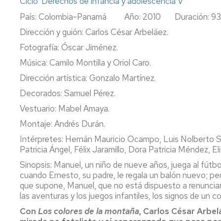
Ciclo 'Derechos de infancia y adolescencia V'
País: Colombia-Panamá Año: 2010 Duración: 93
Dirección y guión: Carlos César Arbeláez.
Fotografía: Óscar Jiménez.
Música: Camilo Montilla y Oriol Caro.
Dirección artística: Gonzalo Martínez.
Decorados: Samuel Pérez.
Vestuario: Mabel Amaya.
Montaje: Andrés Durán.
Intérpretes: Hernán Mauricio Ocampo, Luis Nolberto S
Patricia Ángel, Félix Jaramillo, Dora Patricia Méndez, El
Sinopsis: Manuel, un niño de nueve años, juega al fútbo
cuando Ernesto, su padre, le regala un balón nuevo; p
que supone, Manuel, que no está dispuesto a renunciar
las aventuras y los juegos infantiles, los signos de un 
Con
Los colores de la montaña
, Carlos César Arbel