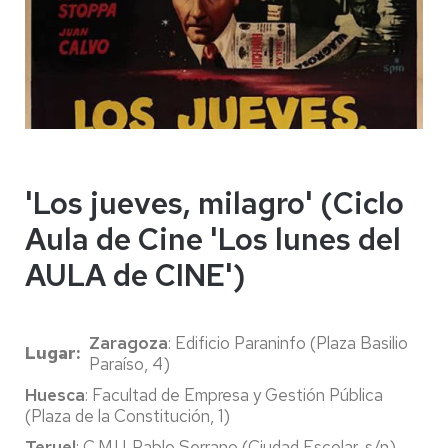
'Los jueves, milagro' (Ciclo
Aula de Cine 'Los lunes del
AULA de CINE')
Zaragoza
: Edificio Paraninfo (Plaza Basilio
Lugar
Paraíso, 4)
Huesca
: Facultad de Empresa y Gestión Pública
(Plaza de la Constitución, 1)
Teruel
: C.M.U. Pablo Serrano (Ciudad Escolar, s/n)