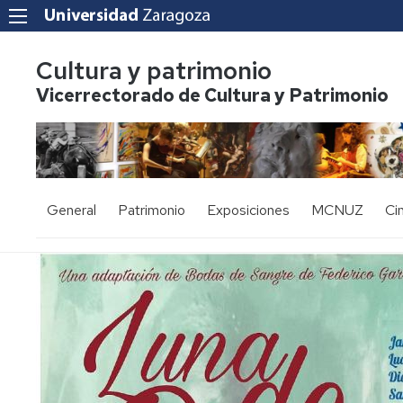
Cultura y patrimonio
Vicerrectorado de Cultura y Patrimonio
General
Patrimonio
Exposiciones
MCNUZ
Ci
Presentación
Las
ESPACIO
El
Ci
colecciones
CAJAL
Museo
'L
de
Bu
Oficinas
la
Est
Exposición
Premio
UZ
actual
Odón
Directorio
salas
de
Ci
Patrimonio
Goya
Buen
Au
Lista
histórico-
y
de
de
artístico
Saura
ci
correo