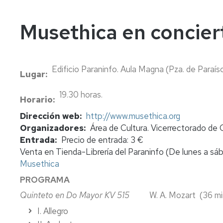
In
Vi
Musethica en concier
Edificio Paraninfo. Aula Magna (Pza. de Paraís
Lugar
19.30 horas.
Horario
Dirección web
http://www.musethica.org
Organizadores
Área de Cultura. Vicerrectorado de 
Entrada
Precio de entrada: 3 €
Venta en Tienda-Librería del Paraninfo (De lunes a sába
Musethica
PROGRAMA
Quinteto en Do Mayor KV 515
W. A. Mozart (36 mi
I. Allegro