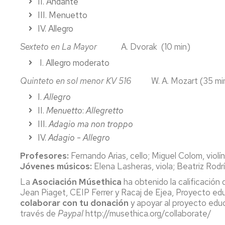
II. Andante
III. Menuetto
IV. Allegro
Sexteto en La Mayor
A. Dvorak (10 min)
I. Allegro moderato
Quinteto en sol menor KV 516
W. A. Mozart (35 mi
I.
Allegro
II.
Menuetto
:
Allegretto
III.
Adagio
ma non troppo
IV.
Adagio
-
Allegro
Profesores:
Fernando Arias, cello; Miguel Colom, violín
Jóvenes músicos:
Elena Lasheras, viola; Beatriz Rodrí
La
Asociación Músethica
ha obtenido la calificación
Jean Piaget, CEIP Ferrer y Racaj de Ejea, Proyecto ed
colaborar con tu donación
y apoyar al proyecto ed
través de
Paypal
http://musethica.org/collaborate/