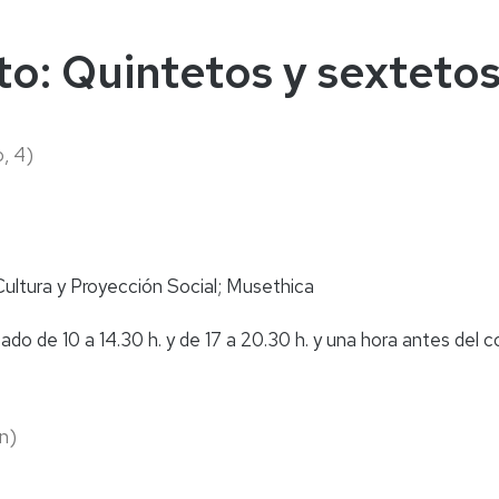
naturales
ternacional
deominuto
to: Quintetos y sexteto
o, 4)
Cultura y Proyección Social; Musethica
do de 10 a 14.30 h. y de 17 a 20.30 h. y una hora antes del c
n)