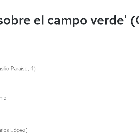
naturales
ternacional
deominuto
sobre el campo verde' (
silio Paraíso, 4)
nio
rlos López)