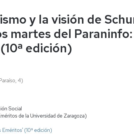
naturales
ternacional
deominuto
lismo y la visión de Sch
os martes del Paraninfo:
(10ª edición)
 Paraíso, 4)
ión Social
éritos de la Universidad de Zaragoza)
 Eméritos' (10ª edición)