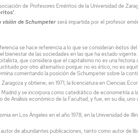
 Asociación de Profesores Eméritos de la Universidad de Zar
ritos'
.
la visión de Schumpeter
será impartida por el profesor emé
onferencia se hace referencia a lo que se consideran éxitos d
l bienestar de las sociedades en las que ha estado vigente.
lista, que considera que el capitalismo no es una historia 
ustituido por otro alternativo porque: no es ético, no es equ
rmina comentando la posición de Schumpeter sobre la contin
n Zaragoza y obtiene, en 1971, la licenciatura en Ciencias Ec
Madrid y se incorpora como catedrático de econometría a la 
de Análisis económico de la Facultad, y fue, en su día, uno d
ornia en Los Ángeles en el año 1978, en la Universidad de Illi
 autor de abundantes publicaciones, tanto como autor de lib