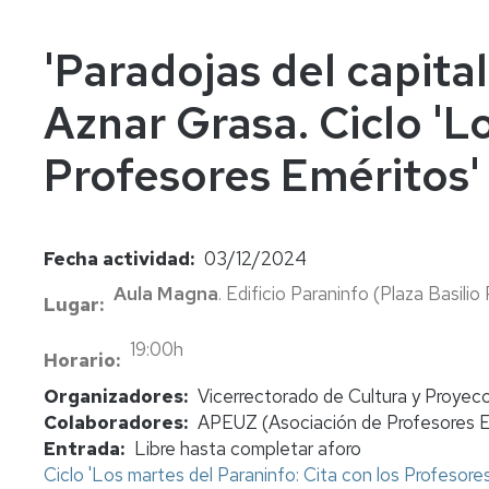
In
Vi
'Paradojas del capita
Aznar Grasa. Ciclo 'L
Profesores Eméritos' 
Fecha actividad
03/12/2024
Aula Magna
. Edificio Paraninfo (Plaza Basilio
Lugar
19:00h
Horario
Organizadores
Vicerrectorado de Cultura y Proyecc
Colaboradores
APEUZ (Asociación de Profesores Em
Entrada
Libre hasta completar aforo
Ciclo 'Los martes del Paraninfo: Cita con los Profesores