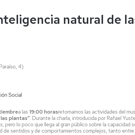
naturales
ternacional
deominuto
nteligencia natural de l
Paraíso, 4)
ión Social
tiembre
a las
19:00 horas
retomamos las actividades del mus
 las plantas”
. Durante la charla, introducida por Rafael Yus
, pero lo poco que llega al gran público sobre la capacidad s
 de sentidos y de comportamientos complejos, tanto entre el