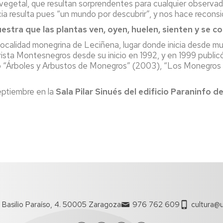
egetal, que resultan sorprendentes para cualquier observad
a resulta pues “un mundo por descubrir”, y nos hace reconsid
estra que las plantas ven, oyen, huelen, sienten y se c
a localidad monegrina de Leciñena, lugar donde inicia desde muy
sta Montesnegros desde su inicio en 1992, y en 1999 publicó 
mo “Árboles y Arbustos de Monegros” (2003), “Los Monegros
septiembre en la
Sala Pilar Sinués del edificio Paraninfo 
 Basilio Paraíso, 4. 50005 Zaragoza
976 762 609
cultura@u