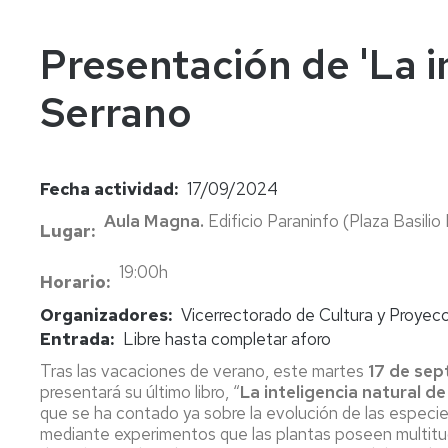
In
Vi
Presentación de 'La i
Serrano
Fecha actividad
17/09/2024
Aula Magna.
Edificio Paraninfo (Plaza Basilio 
Lugar
19:00h
Horario
Organizadores
Vicerrectorado de Cultura y Proyecc
Entrada
Libre hasta completar aforo
Tras las vacaciones de verano, este martes
17 de sep
presentará su último libro,
“
La inteligencia natural de
que se ha contado ya sobre la evolución de las especies
mediante experimentos que las plantas poseen multitud