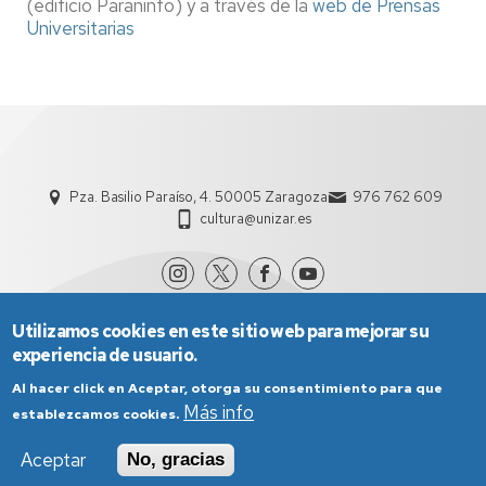
(edificio Paraninfo) y a través de la
web de Prensas
Universitarias
Pza. Basilio Paraíso, 4. 50005 Zaragoza
976 762 609
cultura@unizar.es
Utilizamos cookies en este sitio web para mejorar su
experiencia de usuario.
Al hacer click en Aceptar, otorga su consentimiento para que
Más info
establezcamos cookies.
Aviso Legal
Condiciones generales de uso
Aceptar
No, gracias
Política de Privacidad
Política de Cookies