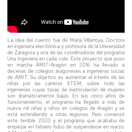
La idea del cuento fue de María Villarroya, Doctora
en ingeniera electrónica y profesora de la Universidad
de Zaragoza y una de las coordinadoras del programa
Una Ingeniera en cada cole. Este proyecto que puso
en marcha AMIT-Aragón en 2016 ha llevado a
decenas de colegios aragoneses a ingenieras socias
de AMIT. Su objetivo es aumentar el interés de las
niñas por las carreras STEM, sobre todo las
ingenierías cuyas tasas de matriculación de mujeres
son dramáticamente bajas. En sus cinco años de
funcionamiento, el programa ha llegado a más de
nueve mil niñas y niños en colegios de Aragón y se
está extendiendo a otras regiones. Pero comenzó
este terrible 2020 y el programa que acababa de
empezar en febrero hubo de suspenderse en marzo.