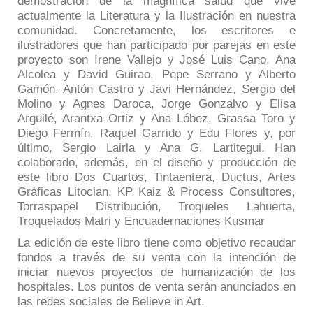
demostración de la magnífica salud que vive
actualmente la Literatura y la Ilustración en nuestra
comunidad. Concretamente, los escritores e
ilustradores que han participado por parejas en este
proyecto son Irene Vallejo y José Luis Cano, Ana
Alcolea y David Guirao, Pepe Serrano y Alberto
Gamón, Antón Castro y Javi Hernández, Sergio del
Molino y Agnes Daroca, Jorge Gonzalvo y Elisa
Arguilé, Arantxa Ortiz y Ana Lóbez, Grassa Toro y
Diego Fermín, Raquel Garrido y Edu Flores y, por
último, Sergio Lairla y Ana G. Lartitegui. Han
colaborado, además, en el diseño y producción de
este libro Dos Cuartos, Tintaentera, Ductus, Artes
Gráficas Litocian, KP Kaiz & Process Consultores,
Torraspapel Distribución, Troqueles Lahuerta,
Troquelados Matri y Encuadernaciones Kusmar
La edición de este libro tiene como objetivo recaudar
fondos a través de su venta con la intención de
iniciar nuevos proyectos de humanización de los
hospitales. Los puntos de venta serán anunciados en
las redes sociales de Believe in Art.