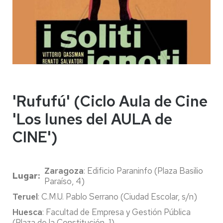
'Rufufú' (Ciclo Aula de Cine
'Los lunes del AULA de
CINE')
Zaragoza
: Edificio Paraninfo (Plaza Basilio
Lugar
Paraíso, 4)
Teruel
: C.M.U. Pablo Serrano (Ciudad Escolar, s/n)
Huesca
: Facultad de Empresa y Gestión Pública
(Plaza de la Constitución, 1)