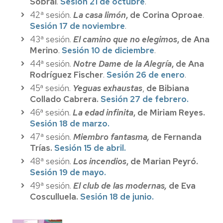
Sobral
.
Sesión 21 de octubre
.
42ª sesión.
La casa limón
, de Corina Oproae
.
Sesión 17 de noviembre
.
43ª sesión.
El camino que no elegimos
, de Ana
Merino
.
Sesión 10 de diciembre
.
44ª sesión.
Notre Dame de la Alegría
, de Ana
Rodríguez Fischer
.
Sesión 26 de enero
.
45ª sesión.
Yeguas exhaustas
,
de Bibiana
Collado Cabrera.
Sesión 27 de febrero.
46ª sesión.
La edad infinita
, de Miriam Reyes.
Sesión 18 de marzo.
47ª sesión.
Miembro fantasma,
de Fernanda
Trías.
Sesión 15 de abril.
48ª sesión.
Los incendios
, de Marian Peyró.
Sesión 19 de mayo.
49ª sesión.
El club de las modernas,
de Eva
Cosculluela.
Sesión 18 de junio.