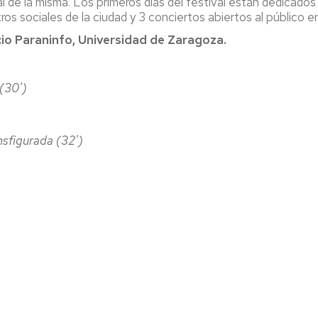
al de la misma. Los primeros días del festival están dedicado
ros sociales de la ciudad y 3 conciertos abiertos al público e
io Paraninfo, Universidad de Zaragoza.
(30')
nsfigurada (32')