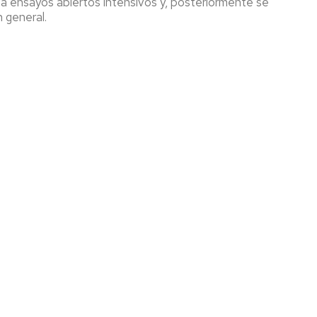
s a ensayos abiertos intensivos y, posteriormente se
n general.