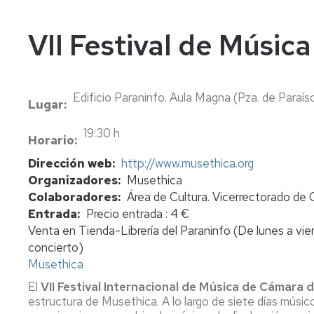
In
Vi
VII Festival de Músic
Edificio Paraninfo. Aula Magna (Pza. de Paraís
Lugar
19:30 h
Horario
Dirección web
http://www.musethica.org
Organizadores
Musethica
Colaboradores
Área de Cultura. Vicerrectorado de 
Entrada
Precio entrada : 4 €
Venta en Tienda-Librería del Paraninfo (De lunes a vier
concierto)
Musethica
El
VII Festival Internacional de Música de Cámara 
estructura de Musethica. A lo largo de siete días músi