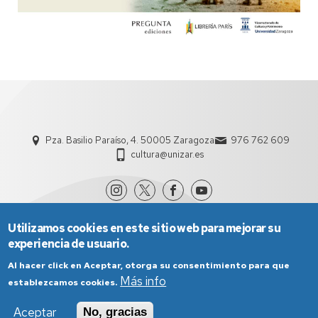
Pza. Basilio Paraíso, 4. 50005 Zaragoza
976 762 609
cultura@unizar.es
Utilizamos cookies en este sitio web para mejorar su
experiencia de usuario.
Al hacer click en Aceptar, otorga su consentimiento para que
Más info
establezcamos cookies.
Aviso Legal
Condiciones generales de uso
Aceptar
No, gracias
Política de Privacidad
Política de Cookies