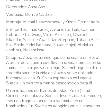
Decorados: Anna Asp.
Vestuario: Denise Östholm.
Montaje: Michal Leszczylowski y Kristin Grundström.
Intérpretes: Imad Creidi, Antoinette Turk, Carmen
Lebbos, Elias Gergi, Viktor Axelsson, Charbel
Iskandar, Yasmine Awad, Jad Stephan, Tatiana Sarkis,
Elie Stello, Fidel Bechara, Fouad Hojeij, Abdallah
Jabbour, Nazem Issa.
Sinopsis: Zozo es un niño que se ha criado en Beirut.
A pesar de la guerra civil, lleva una vida normal con su
familia, sus amigos y el colegio. Sin embargo, un día la
tragedia sacude la vida de Zozo y se ve obligado a
buscarse la vida. Su única esperanza es llegar a
Suecia, un país totalmente desconocido para él.
Un niño libanés de 11 años de edad, Zozo (Imad
Creidi), se desplaza a Suecia desde su país de origen,
tras una tragedia ocurrida a su familia en un
bombardeo. En Suecia es acogido por sus amorosos